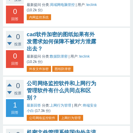
最新提问
分类:
局域网电脑管控
|
用户:
teclink
0
(
10.2k
分)
内网监控系统
回答
cad软件加密的图纸如果有外
0
发需求如何保障不被对方泄露
投票
出去？
0
最新提问
分类:
数据防泄密
|
用户:
teclink
(
10.2k
分)
回答
外发文件加密
图纸防泄密
公司网络监控软件和上网行为
0
管理软件有什么共同点和区
投票
别？
1
最新回答
分类:
上网行为管理
|
用户:
终端安全
小白
(
17.3k
分)
回答
公司网络监控软件
上网行为管理
机密文件管理系统国内外主流