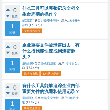
什么工具可以完整记录文档全
0
生命周期的操作？
投票
最新回答
分类:
终端安全管控
|
用户:
终端安全
1
小白
(
17.3k
分)
文档操作管控
回答
企业重要文件被泄露出去，有
0
什么措施能快速找到泄密源
投票
头？
1
最新回答
分类:
数据防泄密
|
用户:
终端安全小
白
(
17.3k
分)
回答
防泄密措施
如何防止泄密
有什么工具能够追踪企业内部
0
重要文件的流通和使用记录？
投票
最新回答
分类:
终端安全管控
|
用户:
dlp防泄
1
密
(
12.6k
分)
终端安全管控
回答