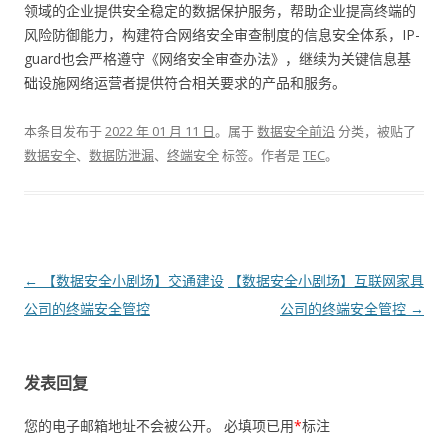
领域的企业提供安全稳定的数据保护服务，帮助企业提高终端的
风险防御能力，构建符合网络安全审查制度的信息安全体系，IP-
guard也会严格遵守《网络安全审查办法》，继续为关键信息基
础设施网络运营者提供符合相关要求的产品和服务。
本条目发布于
2022 年 01 月 11 日
。属于
数据安全前沿
分类，被贴了
数据安全
、
数据防泄漏
、
终端安全
标签。
作者是
TEC
。
文章导航
←
【数据安全小剧场】交通建设
【数据安全小剧场】互联网家具
公司的终端安全管控
公司的终端安全管控
→
发表回复
您的电子邮箱地址不会被公开。
必填项已用
*
标注