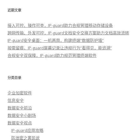
近期文章
接入可控、操作可查，IP-guard助力合规管理移动存储设备
跨网传输、外发可控，IP-guard文档安全交换方案助力文档高效流转
IP-guard安全桌面：一机两用，构建终端“数据防护墙”
按需留痕，IP-guard屏幕记录让违规行为“看得见，能追溯”
合规安全双保障，IP-guard助力规范管理终端软件
分类目录
企业加密软件
信息安全
数据安全前沿
数据安全小剧场
数据安全视点
IP-guard应用攻略
防泄密之黄凯说