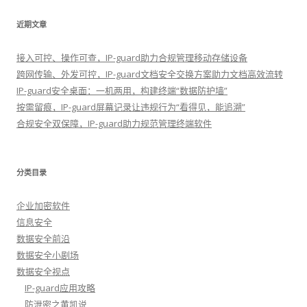
近期文章
接入可控、操作可查，IP-guard助力合规管理移动存储设备
跨网传输、外发可控，IP-guard文档安全交换方案助力文档高效流转
IP-guard安全桌面：一机两用，构建终端“数据防护墙”
按需留痕，IP-guard屏幕记录让违规行为“看得见，能追溯”
合规安全双保障，IP-guard助力规范管理终端软件
分类目录
企业加密软件
信息安全
数据安全前沿
数据安全小剧场
数据安全视点
IP-guard应用攻略
防泄密之黄凯说