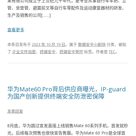
某有限公司成立于上世纪九十年代，是专业从事自行车车把、立
管、坐垫管、避震前叉等自行车零配件及运动康复器材的研发、
生产及销售的公司[……]
查看更多
本条目发布于
2023 年 10 月 19 日
。属于
数据安全小剧场
分类，被贴
了
企业文件加密
、
终端安全
、
终端安全管控
标签。
作者是
TEC
。
华为Mate60 Pro背后供应商曝光，IP-guard
为国产创新提供终端安全防泄密保障
发表回复
8月底，华为跳过宣发直接上线销售Mate 60系列手机，首发就秒
光，后续每次预售也很快宣告售罄。华为Mate 60 Pro是全球首