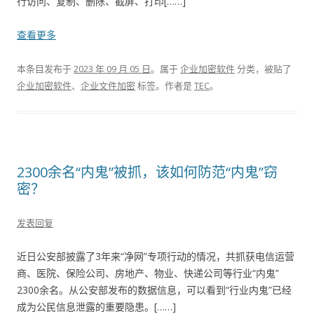
行访问、复制、删除、截屏、打印[……]
查看更多
本条目发布于
2023 年 09 月 05 日
。属于
企业加密软件
分类，被贴了
企业加密软件
、
企业文件加密
标签。
作者是
TEC
。
2300余名“内鬼”被抓，该如何防范“内鬼”窃
密？
发表回复
近日公安部披露了3年来“净网”专项行动的情况，共抓获电信运营
商、医院、保险公司、房地产、物业、快递公司等行业“内鬼”
2300余名。从公安部发布的数据信息，可以看到“行业内鬼”已经
成为公民信息泄露的重要隐患。[……]