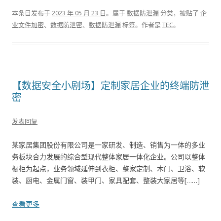
本条目发布于
2023 年 05 月 23 日
。属于
数据防泄漏
分类，被贴了
企
业文件加密
、
数据防泄密
、
数据防泄漏
标签。
作者是
TEC
。
【数据安全小剧场】定制家居企业的终端防泄
密
发表回复
某家居集团股份有限公司是一家研发、制造、销售为一体的多业
务板块合力发展的综合型现代整体家居一体化企业。公司以整体
橱柜为起点，业务领域延伸到衣柜、整家定制、木门、卫浴、软
装、厨电、金属门窗、装甲门、家具配套、整装大家居等[……]
查看更多