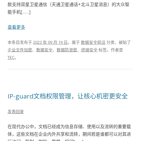
款支持双星卫星通信（天通卫星通话+北斗卫星消息）的大众智
能手机[……]
查看更多
本条目发布于
2023 年 09 月 19 日
。属于
数据安全前沿
分类，被贴了
企业文件加密
、
数据安全
、
数据防泄密
、
终端安全
标签。
作者是
TEC
。
IP-guard文档权限管理，让核心机密更安全
发表回复
在现代办公中，文档已经成为信息存储、使用以及流转的重要载
体，这些文档在企业内外共享和流转，期间若是谁都可以对其进