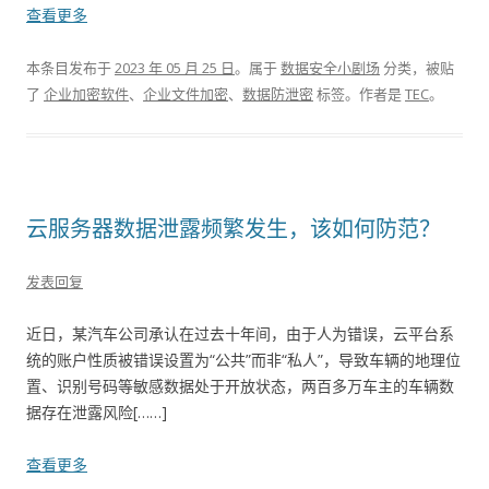
查看更多
本条目发布于
2023 年 05 月 25 日
。属于
数据安全小剧场
分类，被贴
了
企业加密软件
、
企业文件加密
、
数据防泄密
标签。
作者是
TEC
。
云服务器数据泄露频繁发生，该如何防范？
发表回复
近日，某汽车公司承认在过去十年间，由于人为错误，云平台系
统的账户性质被错误设置为“公共”而非“私人”，导致车辆的地理位
置、识别号码等敏感数据处于开放状态，两百多万车主的车辆数
据存在泄露风险[……]
查看更多