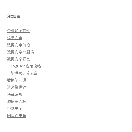
分类目录
企业加密软件
信息安全
数据安全前沿
数据安全小剧场
数据安全视点
IP-guard应用攻略
防泄密之黄凯说
数据防泄漏
泄密警世钟
法律法规
溢信布告板
终端安全
网管百宝箱