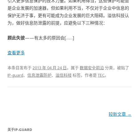
引入更多信息保护的技术力量。如果利用得当，这些保护可能会
是企业发展的加速器，但如果利用不当，不仅对于企业中信息的
保护无济于事，更有可能成为企业发展的巨大阻碍。溢信科技认
为，做好信息防泄露的前提，应避免以下三种情况：
顾此失彼
——有太多的原因会[……]
查看更多
本条目发布于
2013 年 04 月 24 日
。属于
数据安全前沿
分类，被贴了
IP-guard
、
信息泄露防护
、
溢信科技
标签。
作者是
TEC
。
文章导航
较新文章
→
关于IP-GUARD