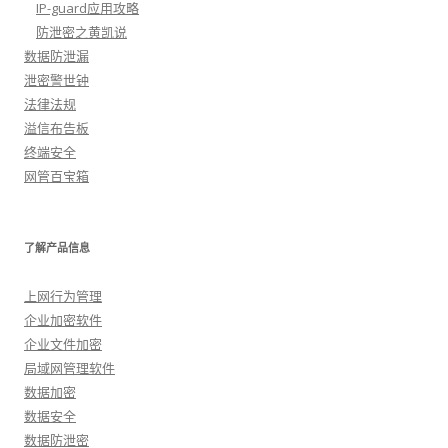
IP-guard应用攻略
防泄密之黄凯说
数据防泄漏
泄密警世钟
法律法规
溢信布告板
终端安全
网管百宝箱
了解产品信息
上网行为管理
企业加密软件
企业文件加密
局域网管理软件
数据加密
数据安全
数据防泄密