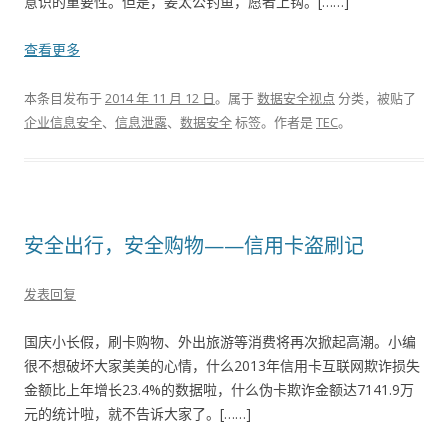
意识的重要性。但是，姜太公钓鱼，愿者上钩。[……]
查看更多
本条目发布于
2014 年 11 月 12 日
。属于
数据安全视点
分类，被贴了
企业信息安全
、
信息泄露
、
数据安全
标签。
作者是
TEC
。
安全出行，安全购物——信用卡盗刷记
发表回复
国庆小长假，刷卡购物、外出旅游等消费将再次掀起高潮。小编
很不想破坏大家美美的心情，什么2013年信用卡互联网欺诈损失
金额比上年增长23.4%的数据啦，什么伪卡欺诈金额达7141.9万
元的统计啦，就不告诉大家了。[……]