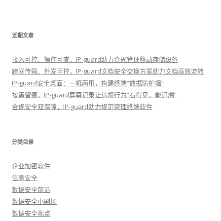
近期文章
接入可控、操作可查，IP-guard助力合规管理移动存储设备
跨网传输、外发可控，IP-guard文档安全交换方案助力文档高效流转
IP-guard安全桌面：一机两用，构建终端“数据防护墙”
按需留痕，IP-guard屏幕记录让违规行为“看得见，能追溯”
合规安全双保障，IP-guard助力规范管理终端软件
分类目录
企业加密软件
信息安全
数据安全前沿
数据安全小剧场
数据安全视点