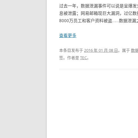
过去一年，数据泄漏事件可以说是呈爆发
息被泄露；网易邮箱现巨大漏洞，过亿数据
8000万员工和客户资料被盗……数据泄漏
查看更多
本条目发布于
2016 年 01 月 08 日
。属于
数
签。
作者是
TEC
。