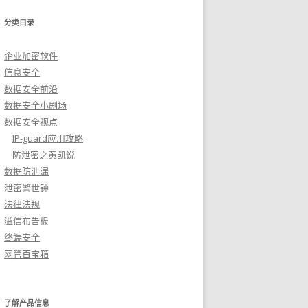
分类目录
企业加密软件
信息安全
数据安全前沿
数据安全小剧场
数据安全视点
IP-guard应用攻略
防泄密之黄凯说
数据防泄漏
泄密警世钟
法律法规
溢信布告板
终端安全
网管百宝箱
了解产品信息