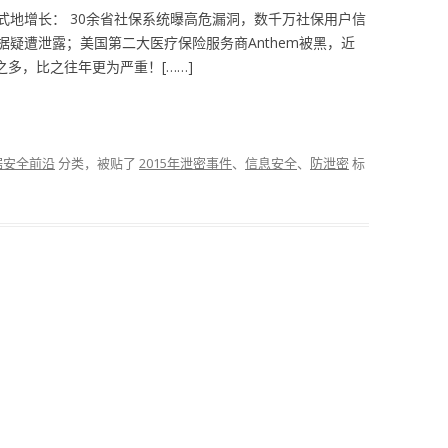
式地增长： 30余省社保系统曝高危漏洞，数千万社保用户信
疑遭泄露；美国第二大医疗保险服务商Anthem被黑，近
之多，比之往年更为严重！[……]
据安全前沿
分类，被贴了
2015年泄密事件
、
信息安全
、
防泄密
标