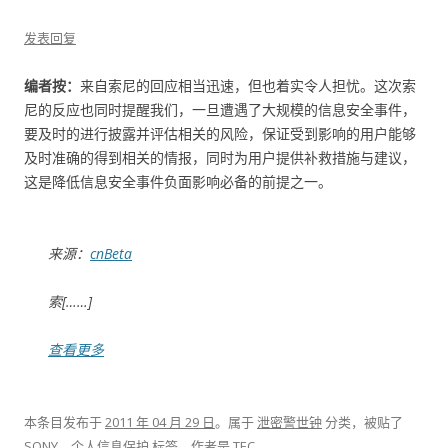
发表回复
编者按：
来自索尼的回应相当迅速，但也着实令人担忧。这次索
尼的反应也同时提醒我们，一旦遭遇了大规模的信息安全事件，
要及时的进行披露并评估相关的风险，保证受到影响的用户能够
及时准确的得到相关的情报，同时为用户提供补救措施与建议，
这是降低信息安全事件负面影响必备的前提之一。
来源：
cnBeta
索[……]
查看更多
本条目发布于
2011 年 04 月 29 日
。属于
泄密警世钟
分类，被贴了
SONY
、
个人信息保护
标签。
作者是
TEC
。