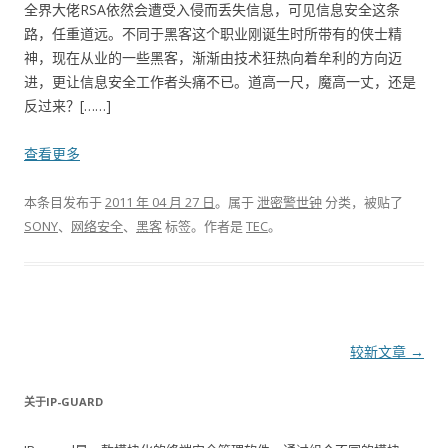
全界大佬RSA依然会遭受入侵而丢失信息，可见信息安全这条
路，任重道远。不同于黑客这个职业刚诞生时所带有的侠士精
神，现在从业的一些黑客，渐渐由技术狂热向着牟利的方向迈
进，更让信息安全工作者头痛不已。道高一尺，魔高一丈，还是
反过来？[……]
查看更多
本条目发布于
2011 年 04 月 27 日
。属于
泄密警世钟
分类，被贴了
SONY
、
网络安全
、
黑客
标签。
作者是
TEC
。
文章导航
较新文章
→
关于IP-GUARD