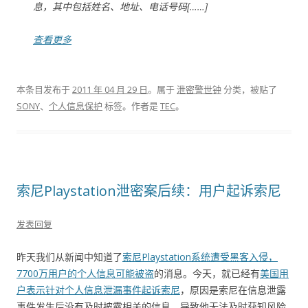
息，其中包括姓名、地址、电话号码[……]
查看更多
本条目发布于
2011 年 04 月 29 日
。属于
泄密警世钟
分类，被贴了
SONY
、
个人信息保护
标签。
作者是
TEC
。
索尼Playstation泄密案后续：用户起诉索尼
发表回复
昨天我们从新闻中知道了
索尼Playstation系统遭受黑客入侵，
7700万用户的个人信息可能被盗
的消息。今天，就已经有
美国用
户表示针对个人信息泄漏事件起诉索尼
，原因是索尼在信息泄露
事件发生后没有及时披露相关的信息，导致他无法及时获知风险