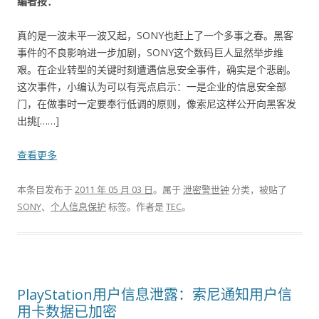
编者按：
真的是一波未平一波又起，SONY也赶上了一个多事之春。黑客
事件的不良影响进一步加剧，SONY这个数码巨人显然举步维
艰。在企业转型的关键时刻遭遇信息安全事件，确实是个悲剧。
这次事件，小编认为可以有亮点启示：一是企业的信息安全部
门，在做事时一定要奉行低调的原则，像索尼这样公开向黑客发
出挑[……]
查看更多
本条目发布于
2011 年 05 月 03 日
。属于
泄密警世钟
分类，被贴了
SONY
、
个人信息保护
标签。
作者是
TEC
。
PlayStation用户信息泄露：索尼通知用户信
用卡数据已加密