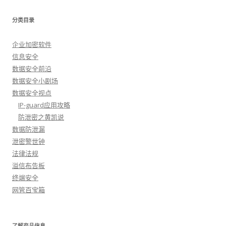
分类目录
企业加密软件
信息安全
数据安全前沿
数据安全小剧场
数据安全视点
IP-guard应用攻略
防泄密之黄凯说
数据防泄漏
泄密警世钟
法律法规
溢信布告板
终端安全
网管百宝箱
了解产品信息