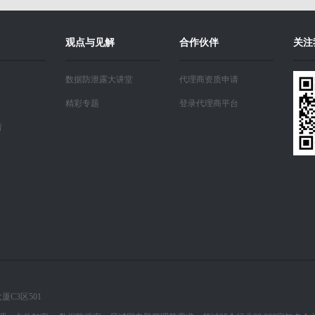
观点与见解
合作伙伴
关注
数据防泄露大讲堂
代理商资质申请
精彩专题
登录代理商平台
请
C3区501