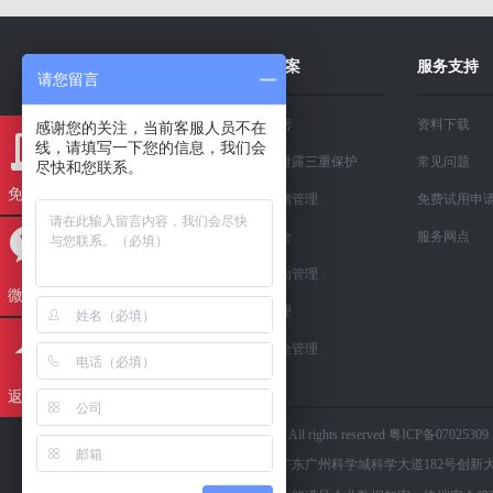
关于我们
解决方案
服务支持
请您留言
溢信科技
文档加密
资料下载
感谢您的关注，当前客服人员不在
线，请填写一下您的信息，我们会
新闻中心
信息防泄露三重保护
常见问题
尽快和您联系。
免费试用
资质与荣誉
移动存储管理
免费试用申
人才招聘
终端安全
服务网点
联系我们
上网行为管理
微信咨询
售前咨询
售后咨询
资产管理
内网安全管理
返回顶部
版权所有：© 2025 TEC Solutions Limited. All rights reserved 粤ICP备07025309
广州市溢信科技股份有限公司 地址：广东广州科学城科学大道182号创新大厦