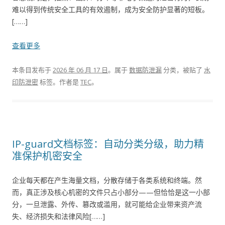
难以得到传统安全工具的有效遏制，成为安全防护显著的短板。
[……]
查看更多
本条目发布于
2026 年 06 月 17 日
。属于
数据防泄漏
分类，被贴了
水
印防泄密
标签。
作者是
TEC
。
IP-guard文档标签：自动分类分级，助力精
准保护机密安全
企业每天都在产生海量文档，分散存储于各类系统和终端。然
而，真正涉及核心机密的文件只占小部分——但恰恰是这一小部
分，一旦泄露、外传、篡改或滥用，就可能给企业带来资产流
失、经济损失和法律风险[……]