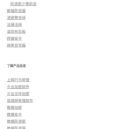
防泄密之黄凯说
数据防泄漏
泄密警世钟
法律法规
溢信布告板
终端安全
网管百宝箱
了解产品信息
上网行为管理
企业加密软件
企业文件加密
局域网管理软件
数据加密
数据安全
数据防泄密
数据防泄漏