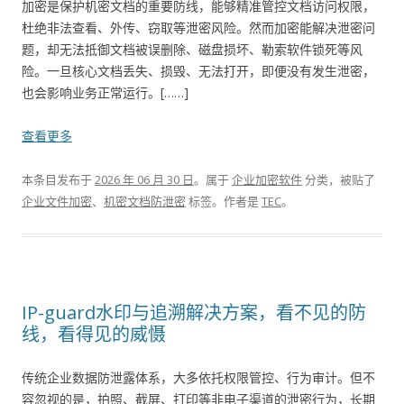
加密是保护机密文档的重要防线，能够精准管控文档访问权限，
杜绝非法查看、外传、窃取等泄密风险。然而加密能解决泄密问
题，却无法抵御文档被误删除、磁盘损坏、勒索软件锁死等风
险。一旦核心文档丢失、损毁、无法打开，即便没有发生泄密，
也会影响业务正常运行。[……]
查看更多
本条目发布于
2026 年 06 月 30 日
。属于
企业加密软件
分类，被贴了
企业文件加密
、
机密文档防泄密
标签。
作者是
TEC
。
IP-guard水印与追溯解决方案，看不见的防
线，看得见的威慑
传统企业数据防泄露体系，大多依托权限管控、行为审计。但不
容忽视的是，拍照、截屏、打印等非电子渠道的泄密行为，长期