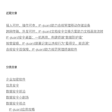
近期文章
接入可控、操作可查，IP-guard助力合规管理移动存储设备
跨网传输、外发可控，IP-guard文档安全交换方案助力文档高效流转
IP-guard安全桌面：一机两用，构建终端“数据防护墙”
按需留痕，IP-guard屏幕记录让违规行为“看得见，能追溯”
合规安全双保障，IP-guard助力规范管理终端软件
分类目录
企业加密软件
信息安全
数据安全前沿
数据安全小剧场
数据安全视点
IP-guard应用攻略