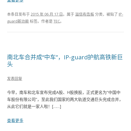
本条目发布于
2015 年 06 月 17 日
。属于
溢信布告板
分类，被贴了
IP-
guard新功能
标签。
作者是
TEC
。
南北车合并成“中车”，IP-guard护航高铁新巨
头
发表回复
今早，南车和北车宣布完成A股、H股换股，正式更名为“中国中
车股份有限公司”，至此我们国家的两大轨道交通巨头完成合并，
从此它们就是一家人啦！[……]
查看更多