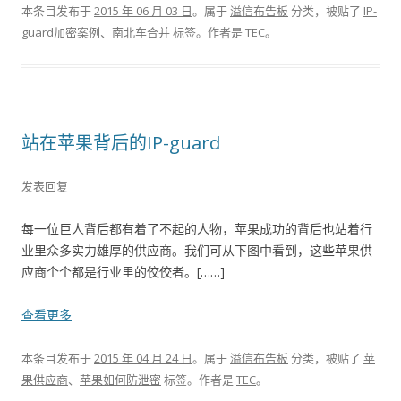
本条目发布于
2015 年 06 月 03 日
。属于
溢信布告板
分类，被贴了
IP-
guard加密案例
、
南北车合并
标签。
作者是
TEC
。
站在苹果背后的IP-guard
发表回复
每一位巨人背后都有着了不起的人物，苹果成功的背后也站着行
业里众多实力雄厚的供应商。我们可从下图中看到，这些苹果供
应商个个都是行业里的佼佼者。[……]
查看更多
本条目发布于
2015 年 04 月 24 日
。属于
溢信布告板
分类，被贴了
苹
果供应商
、
苹果如何防泄密
标签。
作者是
TEC
。