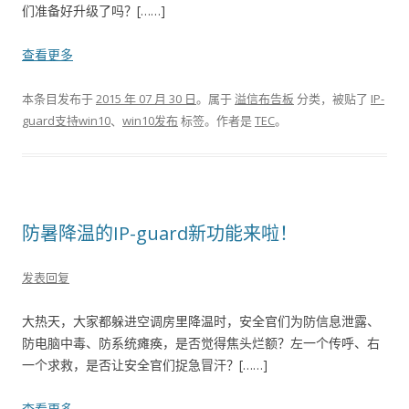
们准备好升级了吗？[……]
查看更多
本条目发布于
2015 年 07 月 30 日
。属于
溢信布告板
分类，被贴了
IP-
guard支持win10
、
win10发布
标签。
作者是
TEC
。
防暑降温的IP-guard新功能来啦！
发表回复
大热天，大家都躲进空调房里降温时，安全官们为防信息泄露、
防电脑中毒、防系统瘫痪，是否觉得焦头烂额？左一个传呼、右
一个求救，是否让安全官们捉急冒汗？[……]
查看更多