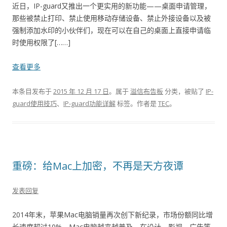
近日，IP-guard又推出一个更实用的新功能——桌面申请管理，
那些被禁止打印、禁止使用移动存储设备、禁止外接设备以及被
强制添加水印的小伙伴们，现在可以在自己的桌面上直接申请临
时使用权限了[……]
查看更多
本条目发布于
2015 年 12 月 17 日
。属于
溢信布告板
分类，被贴了
IP-
guard使用技巧
、
IP-guard功能详解
标签。
作者是
TEC
。
重磅：给Mac上加密，不再是天方夜谭
发表回复
2014年末，苹果Mac电脑销量再次创下新纪录，市场份额同比增
长速度超过10%，Mac电脑越来越普及，在设计、影视、广告等