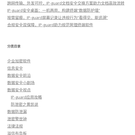
跨网传输、外发可控，IP-guard文档安全交换方案助力文档高效流转
IP-guard安全桌面：一机两用，构建终端“数据防护墙”
按需留痕，IP-guard屏幕记录让违规行为“看得见，能追溯”
合规安全双保障，IP-guard助力规范管理终端软件
分类目录
企业加密软件
信息安全
数据安全前沿
数据安全小剧场
数据安全视点
IP-guard应用攻略
防泄密之黄凯说
数据防泄漏
泄密警世钟
法律法规
溢信布告板