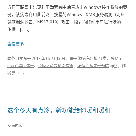
近日互联网上出现利用勒索蠕虫病毒攻击Windows操作系统的案
例，该病毒利用此前网上披露的Windows SMB服务漏洞（对应
微软漏洞公告：MS17-010）攻击手段，向终端用户进行渗透、
传播。[……]
查看更多
本条目发布于
2017 年 05 月 15 日
。属于
溢信布告板
分类，被贴了
nsa武器库病毒
、
永恒之蓝是勒索病毒
、
永恒之蓝病毒预防
标签。
作
者是
TEC
。
这个冬天有点冷，新功能给你暖和暖和！
发表回复