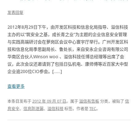
发表回复
2012年8月29日下午，由开发区科技和信息化局指导、溢信科技
主办的以“筑安全之基，成长青之业”为主题的企业信息安全管理
与实践高端研讨会在萝岗区会议中心寰宇厅举行。广州开发区科
技和信息化局季思副局长、鲁处长，来自安永企业咨询有限公司
华南区合伙人Winson woo 、溢信科技任博总经理等出席了会
议，此次会议还邀请到了包括日弘机电、康师傅等近百家大中型
企业逾200位CIO参会。[……]
查看更多
本条目发布于
2012 年 09 月 07 日
。属于
溢信布告板
分类，被贴了
信
息安全
、
信息防泄漏
、
溢信科技
标签。
作者是
TEC
。