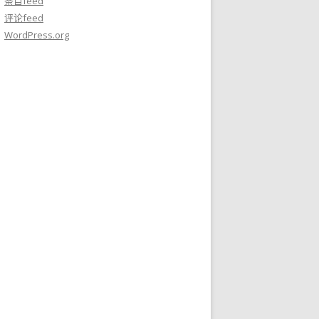
条目feed
评论feed
WordPress.org