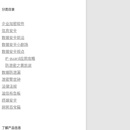
分类目录
企业加密软件
信息安全
数据安全前沿
数据安全小剧场
数据安全视点
IP-guard应用攻略
防泄密之黄凯说
数据防泄漏
泄密警世钟
法律法规
溢信布告板
终端安全
网管百宝箱
了解产品信息