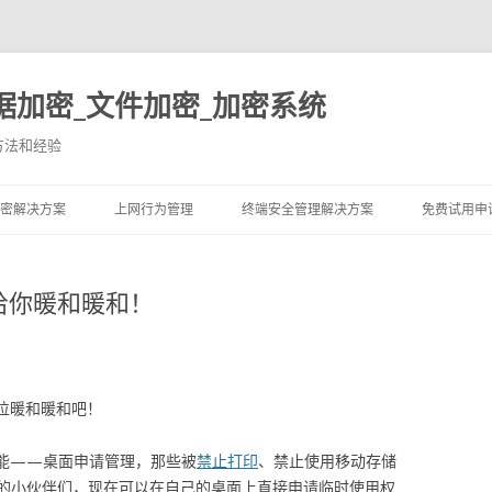
据加密_文件加密_加密系统
方法和经验
跳至内容
密解决方案
上网行为管理
终端安全管理解决方案
免费试用申
给你暖和暖和！
各位暖和暖和吧！
新功能——桌面申请管理，那些被
禁止打印
、禁止使用移动存储
的小伙伴们，现在可以在自己的桌面上直接申请临时使用权