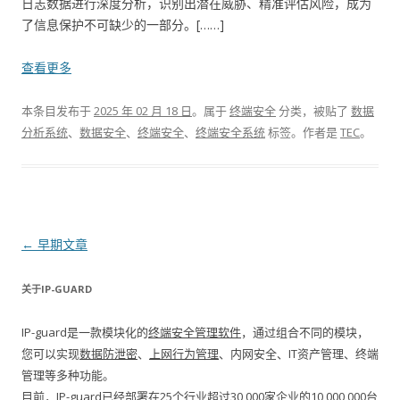
日志数据进行深度分析，识别出潜在威胁、精准评估风险，成为
了信息保护不可缺少的一部分。[……]
查看更多
本条目发布于
2025 年 02 月 18 日
。属于
终端安全
分类，被贴了
数据
分析系统
、
数据安全
、
终端安全
、
终端安全系统
标签。
作者是
TEC
。
文章导航
←
早期文章
关于IP-GUARD
IP-guard是一款模块化的
终端安全管理软件
，通过组合不同的模块，
您可以实现
数据防泄密
、
上网行为管理
、内网安全、IT资产管理、终端
管理等多种功能。
目前，IP-guard已经部署在25个行业超过30,000家企业的10,000,000台