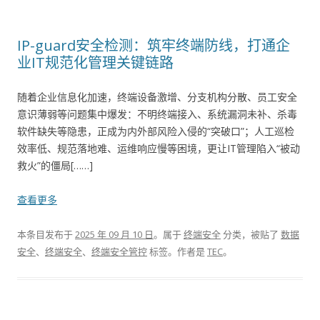
IP-guard安全检测：筑牢终端防线，打通企
业IT规范化管理关键链路
随着企业信息化加速，终端设备激增、分支机构分散、员工安全
意识薄弱等问题集中爆发：不明终端接入、系统漏洞未补、杀毒
软件缺失等隐患，正成为内外部风险入侵的“突破口”；人工巡检
效率低、规范落地难、运维响应慢等困境，更让IT管理陷入“被动
救火”的僵局[……]
查看更多
本条目发布于
2025 年 09 月 10 日
。属于
终端安全
分类，被贴了
数据
安全
、
终端安全
、
终端安全管控
标签。
作者是
TEC
。