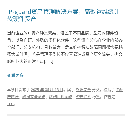
IP-guard资产管理解决方案，高效运维统计
软硬件资产
当前企业的IT资产种类繁杂，涵盖了不同品牌、型号的硬件设
备，以及自研、外购的多样化软件，这些资产分布在企业内部各
个部门、分支机构，且数量大，盘点维护解决故障问题都需要耗
费大量时间，若是管理不到位不仅容易造成资产莫名流失，也会
影响业务的正常开展[……]
查看更多
本条目发布于
2025 年 06 月 18 日
。属于
终端安全
分类，被贴了
IT资
产统计
、
终端安全系统
、
终端管理系统
、
资产管理
标签。
作者是
TEC
。