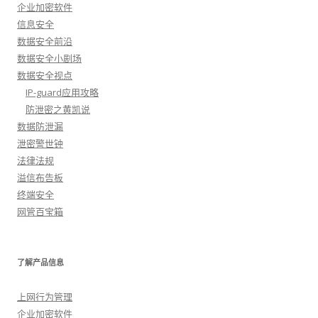
企业加密软件
信息安全
数据安全前沿
数据安全小剧场
数据安全视点
IP-guard应用攻略
防泄密之黄凯说
数据防泄漏
泄密警世钟
法律法规
溢信布告板
终端安全
网管百宝箱
了解产品信息
上网行为管理
企业加密软件