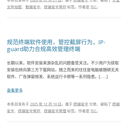
本条目发布于
2026 年 01 月 21 日
。属于
终端安全
分类，被贴了
企业
文件加密
、
数据安全
、
终端安全管控
标签。
作者是
TEC
。
规范终端软件使用，管控截屏行为，IP-
guard助力合规高效管理终端
长期以来，软件安装来源杂乱的问题备受关注。不少用户为获取
安装包转向第三方下载网站，随之而来的往往是电脑被捆绑无关
软件、广告弹窗频发、系统运行卡顿等一系列隐患。[……]
查看更多
本条目发布于
2025 年 12 月 10 日
。属于
终端安全
分类，被贴了
终端
安全
、
终端安全管控
、
终端安全管理
标签。
作者是
TEC
。