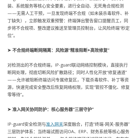
装、系统服务等核心安全要素，进行全自动、无死角合规检测
——无需人工干预，一旦发现终端不合规（如未装杀毒软件、补
丁缺失），立即触发双重预警：终端弹出警告窗口提醒员工，同
步将不合规项、整改建议推送至管理员控制台，让风险终端“秒定
位”。
➤ 不合规终端断网隔离：风险源“精准阻断+高效修复”
对检测出的不合规终端，IP-guard联动网络控制模块，直接执行
断网处理，彻底切断风险扩散路径；同时人性化开放“修复通道”
——允许被阻断终端访问专属修复区，下载杀毒软件、补丁等资
源，快速完成安全整改后恢复网络权限，实现“管控不僵化、修复
零等待”。
➤ 准入网关协同防护：核心服务器“三层守护”
IP-guard安全检测与
准入网关
深度融合，打造“终端-网关-服务器”
三层防护体系：当终端试图访问OA、ERP、财务系统等核心服务