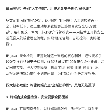
破局关键：告别“人工依赖”，用技术让安全规范“硬落地”
多数企业面临“规范好定、落地难行”的困境：人工巡检覆盖不
全、效率低下，员工主动规避管控更让终端真实安全状态“成
谜”。要打破这一僵局，必须摒弃传统模式——用技术工具将安全
规范嵌入终端管理全流程，实现“强制合规、自动检测、实时拦
截”。
IP-guard安全检测，正是破解这一难题的核心利器：通过技术手
段强制推行终端安全检测，确保终端状态100%符合企业要求；联
动网络控制、准入控制模块，构建“检测-预警-阻断-修复”闭环，
从根源解决规范执行不到位问题，为IT规范化管理筑牢根基。
四大核心功能：构建终端安全“全域防护网”，风险无处遁形
➤ 终端合规全量检查，安全要素全面覆盖
IP-guard可按预设条件，对终端杀毒软件、系统补丁、软件安