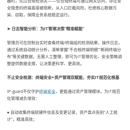
器时，先过合规检测关——仅合规终端可通过网关访问，存在安
全隐患的终端直接被阻断，从入口拦截风险，杜绝核心数据污
染、窃取，保障业务系统稳定运行。
➤ 日志智能分析：为IT管理决策“精准赋能”
管理员可在控制台实时查看终端/终端组的检测结果、操作日志，
通过系统自动统计分析，清晰掌握“不合规终端明细”“断网终端分
布”等关键数据，无需人工整理，即可为IT管理优化、安全策略调
整提供数据支撑，让决策更科学、更高效。
不止安全检测：终端安全+资产管理双赋能，夯实IT规范化根基
IP-guard不仅守护
终端安全
，更能通过资产管理模块，为IT规范
化管理减负增效：
● 自动收集终端软硬件信息及变更记录，资产盘点告别“人工统
计”，精准高效；