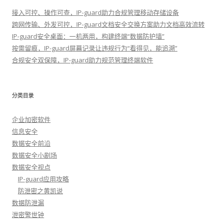
接入可控、操作可查，IP-guard助力合规管理移动存储设备
跨网传输、外发可控，IP-guard文档安全交换方案助力文档高效流转
IP-guard安全桌面：一机两用，构建终端“数据防护墙”
按需留痕，IP-guard屏幕记录让违规行为“看得见，能追溯”
合规安全双保障，IP-guard助力规范管理终端软件
分类目录
企业加密软件
信息安全
数据安全前沿
数据安全小剧场
数据安全视点
IP-guard应用攻略
防泄密之黄凯说
数据防泄漏
泄密警世钟