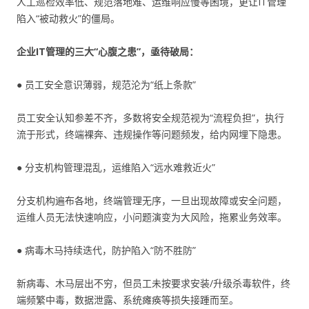
人工巡检效率低、规范落地难、运维响应慢等困境，更让IT管理
陷入“被动救火”的僵局。
企业IT管理的三大“心腹之患”，亟待破局：
● 员工安全意识薄弱，规范沦为“纸上条款”
员工安全认知参差不齐，多数将安全规范视为“流程负担”，执行
流于形式，终端裸奔、违规操作等问题频发，给内网埋下隐患。
● 分支机构管理混乱，运维陷入“远水难救近火”
分支机构遍布各地，终端管理无序，一旦出现故障或安全问题，
运维人员无法快速响应，小问题演变为大风险，拖累业务效率。
● 病毒木马持续迭代，防护陷入“防不胜防”
新病毒、木马层出不穷，但员工未按要求安装/升级杀毒软件，终
端频繁中毒，数据泄露、系统瘫痪等损失接踵而至。