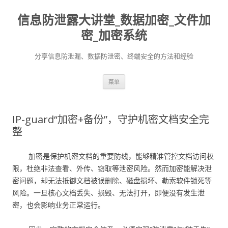
信息防泄露大讲堂_数据加密_文件加
密_加密系统
分享信息防泄漏、数据防泄密、终端安全的方法和经验
跳至内容
菜单
IP-guard“加密+备份”，守护机密文档安全完
整
加密是保护机密文档的重要防线，能够精准管控文档访问权
限，杜绝非法查看、外传、窃取等泄密风险。然而加密能解决泄
密问题，却无法抵御文档被误删除、磁盘损坏、勒索软件锁死等
风险。一旦核心文档丢失、损毁、无法打开，即便没有发生泄
密，也会影响业务正常运行。