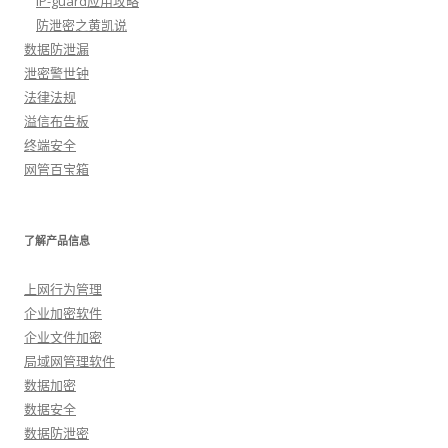
IP-guard应用攻略
防泄密之黄凯说
数据防泄漏
泄密警世钟
法律法规
溢信布告板
终端安全
网管百宝箱
了解产品信息
上网行为管理
企业加密软件
企业文件加密
局域网管理软件
数据加密
数据安全
数据防泄密