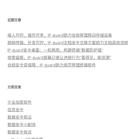
近期文章
接入可控、操作可查，IP-guard助力合规管理移动存储设备
跨网传输、外发可控，IP-guard文档安全交换方案助力文档高效流转
IP-guard安全桌面：一机两用，构建终端“数据防护墙”
按需留痕，IP-guard屏幕记录让违规行为“看得见，能追溯”
合规安全双保障，IP-guard助力规范管理终端软件
分类目录
企业加密软件
信息安全
数据安全前沿
数据安全小剧场
数据安全视点