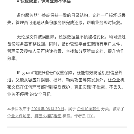
● 快速恢复，保障业务不停摆
备份服务器与终端保持一致的目录结构，文档一旦损坏或丢
失，管理员可迅速从备份服务器完成还原，帮助业务即时恢复。
无论是文件被误删除，还是数据盘不慎被格式化，均可通过
备份服务器完整找回。同时，备份管理平台汇聚所有用户文件，
管理员及授权人员可快速检索、查找和分享所需文档，提升协作
效率。
IP-guard“加密+备份”双重保障，既能有效防范机密信息外
泄，又能从容应对误删、损坏、勒索攻击等突发意外，让企业机
密文档在任何环节都得到稳妥保护，真正实现“不泄露、不丢失、
业务不停摆”的安全目标。
本条目发布于
2026 年 06 月 30 日
。属于
企业加密软件
分类，被贴了
企业文件加密
、
机密文档防泄密
标签。
作者是
TEC
。