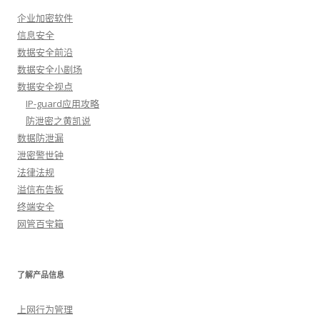
企业加密软件
信息安全
数据安全前沿
数据安全小剧场
数据安全视点
IP-guard应用攻略
防泄密之黄凯说
数据防泄漏
泄密警世钟
法律法规
溢信布告板
终端安全
网管百宝箱
了解产品信息
上网行为管理