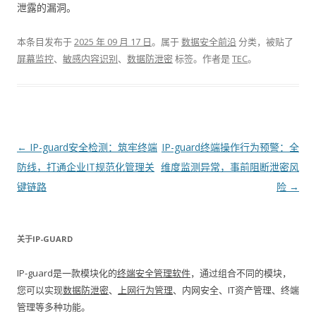
泄露的漏洞。
本条目发布于
2025 年 09 月 17 日
。属于
数据安全前沿
分类，被贴了
屏幕监控
、
敏感内容识别
、
数据防泄密
标签。
作者是
TEC
。
文章导航
←
IP-guard安全检测：筑牢终端
IP-guard终端操作行为预警：全
防线，打通企业IT规范化管理关
维度监测异常，事前阻断泄密风
键链路
险
→
关于IP-GUARD
IP-guard是一款模块化的
终端安全管理软件
，通过组合不同的模块，
您可以实现
数据防泄密
、
上网行为管理
、内网安全、IT资产管理、终端
管理等多种功能。