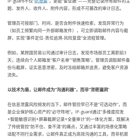
IP-guard不仅“
防泄露
”，更能“留证据”——完整记录所有邮件的主
题、发件人、收件人、附件内容，形成不可篡改的审计日志。
管理员可按部门、时间、是否含附件快速检索，发现异常行为
（如员工频繁向同一外部邮箱发件），可立即调取邮件内容与截
屏，实现“事件定位-责任追溯-风险复盘”全流程管理。
例如，某跨国贸易公司通过审计日志，发现市场部员工离职前3
天，连续向个人邮箱发“客户名单”“销售策略”。管理员调取邮件备
份与截屏，证实恶意泄密，及时冻结邮箱并追责，避免客户资源
流失。
以技术为盾，让邮件成为“沟通利器”，而非“泄密漏洞
”
在信息泄露风险频发的当下，邮件管控早已不是“可选动作”，而
是企业保护核心资产的“必守阵地”。IP-guard通过“多维度控发
+智能敏感识别+屏幕截屏记录+全量审计”的一体化方案，既解决
了传统管控“防不住、查不清”的痛点，又通过丰富的场景化策略
适配不同行业需求，让邮件真正成为高效沟通的工具，而非机密