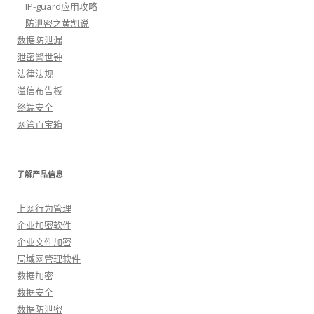
IP-guard应用攻略
防泄密之黄凯说
数据防泄漏
泄密警世钟
法律法规
溢信布告板
终端安全
网管百宝箱
了解产品信息
上网行为管理
企业加密软件
企业文件加密
局域网管理软件
数据加密
数据安全
数据防泄密