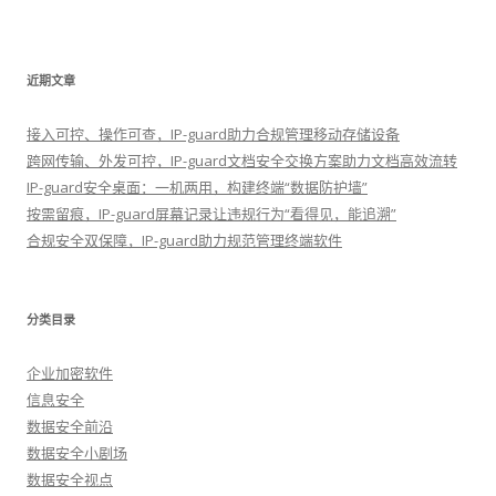
近期文章
接入可控、操作可查，IP-guard助力合规管理移动存储设备
跨网传输、外发可控，IP-guard文档安全交换方案助力文档高效流转
IP-guard安全桌面：一机两用，构建终端“数据防护墙”
按需留痕，IP-guard屏幕记录让违规行为“看得见，能追溯”
合规安全双保障，IP-guard助力规范管理终端软件
分类目录
企业加密软件
信息安全
数据安全前沿
数据安全小剧场
数据安全视点