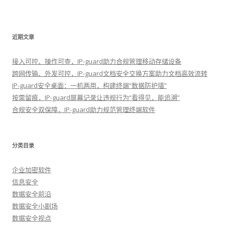
近期文章
接入可控、操作可查，IP-guard助力合规管理移动存储设备
跨网传输、外发可控，IP-guard文档安全交换方案助力文档高效流转
IP-guard安全桌面：一机两用，构建终端“数据防护墙”
按需留痕，IP-guard屏幕记录让违规行为“看得见，能追溯”
合规安全双保障，IP-guard助力规范管理终端软件
分类目录
企业加密软件
信息安全
数据安全前沿
数据安全小剧场
数据安全视点