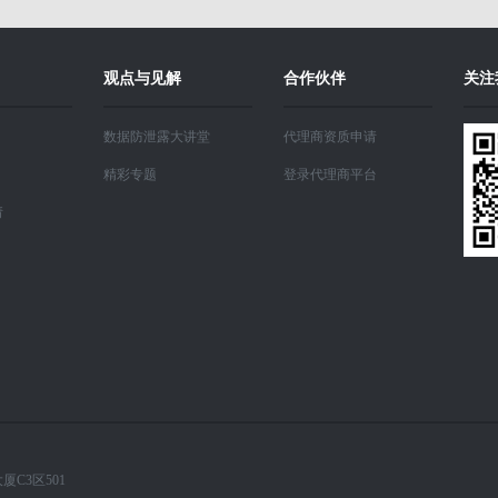
观点与见解
合作伙伴
关注
数据防泄露大讲堂
代理商资质申请
精彩专题
登录代理商平台
请
C3区501