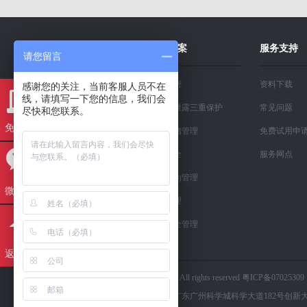
关于我们
解决方案
服务支持
请您留言
溢信科技
文档加密
资料下载
感谢您的关注，当前客服人员不在
线，请填写一下您的信息，我们会
新闻中心
信息防泄露三重保护
常见问题
尽快和您联系。
免费试用
资质与荣誉
移动存储管理
免费试用申
人才招聘
终端安全
服务网点
联系我们
上网行为管理
微信咨询
售前咨询
售后咨询
资产管理
内网安全管理
返回顶部
版权所有：© 2025 TEC Solutions Limited. All rights reserved 粤ICP备07025309
广州市溢信科技股份有限公司 地址：广东广州科学城科学大道182号创新大厦