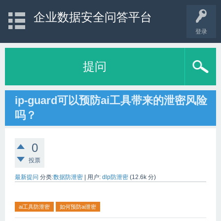
企业数据安全问答平台
登录
提问
ip-guard可以预防ai工具带来的泄密风险
吗？
0
投票
最新提问
分类:
数据防泄密
|
用户:
dlp防泄密
(
12.6k
分)
ai工具防泄密
如何预防ai泄密