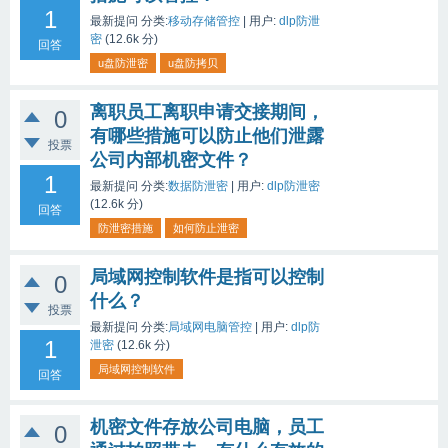
1
最新提问
分类:
移动存储管控
|
用户:
dlp防泄
密
(
12.6k
分)
回答
u盘防泄密
u盘防拷贝
离职员工离职申请交接期间，
0
有哪些措施可以防止他们泄露
投票
公司内部机密文件？
1
最新提问
分类:
数据防泄密
|
用户:
dlp防泄密
(
12.6k
分)
回答
防泄密措施
如何防止泄密
局域网控制软件是指可以控制
0
什么？
投票
最新提问
分类:
局域网电脑管控
|
用户:
dlp防
1
泄密
(
12.6k
分)
局域网控制软件
回答
机密文件存放公司电脑，员工
0