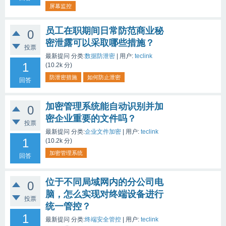
屏幕监控
员工在职期间日常防范商业秘
0
密泄露可以采取哪些措施？
投票
最新提问
分类:
数据防泄密
|
用户:
teclink
1
(
10.2k
分)
防泄密措施
如何防止泄密
回答
加密管理系统能自动识别并加
0
密企业重要的文件吗？
投票
最新提问
分类:
企业文件加密
|
用户:
teclink
1
(
10.2k
分)
加密管理系统
回答
位于不同局域网内的分公司电
0
脑，怎么实现对终端设备进行
投票
统一管控？
1
最新提问
分类:
终端安全管控
|
用户:
teclink