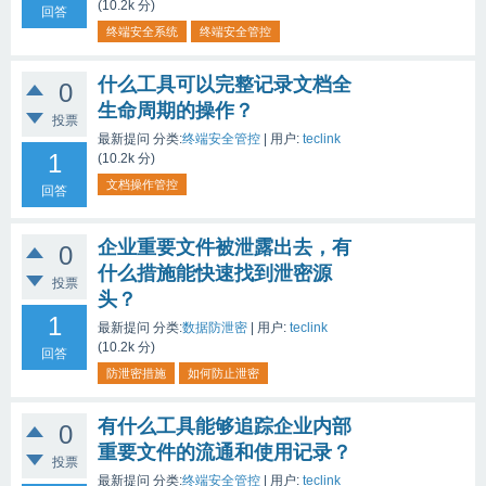
(
10.2k
分)
回答
终端安全系统
终端安全管控
什么工具可以完整记录文档全
0
生命周期的操作？
投票
最新提问
分类:
终端安全管控
|
用户:
teclink
1
(
10.2k
分)
文档操作管控
回答
企业重要文件被泄露出去，有
0
什么措施能快速找到泄密源
投票
头？
1
最新提问
分类:
数据防泄密
|
用户:
teclink
(
10.2k
分)
回答
防泄密措施
如何防止泄密
有什么工具能够追踪企业内部
0
重要文件的流通和使用记录？
投票
最新提问
分类:
终端安全管控
|
用户:
teclink