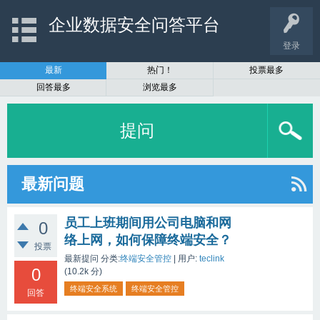
企业数据安全问答平台
登录
最新
热门！
投票最多
回答最多
浏览最多
提问
最新问题
员工上班期间用公司电脑和网
0
络上网，如何保障终端安全？
投票
最新提问
分类:
终端安全管控
|
用户:
teclink
0
(
10.2k
分)
终端安全系统
终端安全管控
回答