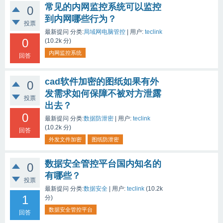
常见的内网监控系统可以监控
0
到内网哪些行为？
投票
最新提问
分类:
局域网电脑管控
|
用户:
teclink
0
(
10.2k
分)
内网监控系统
回答
cad软件加密的图纸如果有外
0
发需求如何保障不被对方泄露
投票
出去？
0
最新提问
分类:
数据防泄密
|
用户:
teclink
(
10.2k
分)
回答
外发文件加密
图纸防泄密
数据安全管控平台国内知名的
0
有哪些？
投票
最新提问
分类:
数据安全
|
用户:
teclink
(
10.2k
1
分)
数据安全管控平台
回答