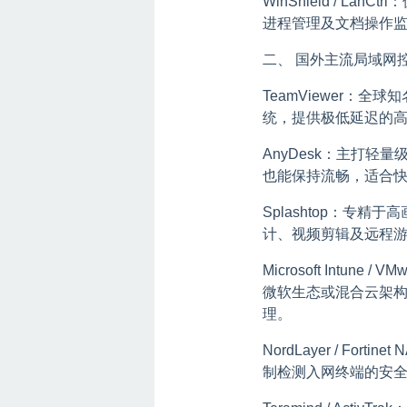
WinShield / 
进程管理及文档操作
二、 国外主流局域网
TeamViewer：
统，提供极低延迟的
AnyDesk：主打
也能保持流畅，适合
Splashtop：专
计、视频剪辑及远程
Microsoft Intun
微软生态或混合云架
理。
NordLayer / F
制检测入网终端的安