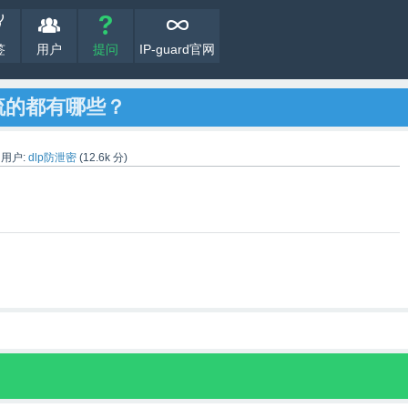
签
用户
提问
IP-guard官网
流的都有哪些？
|
用户:
dlp防泄密
(
12.6k
分)