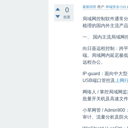
最新回答
用户:
终端安全小白
0
投票
局域网控制软件通常
梳理的国内外主流产
一、 国内主流局域网
向日葵远程控制：跨平台
端。局域网内延迟极低，
远程办公。
IP-guard：面向中大
USB端口管控及
上网
网络人 / 掌控局域
批量开关机及高速文
小草网管 / Admi
审计、流量分析及防