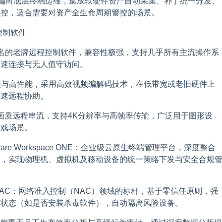
LanCtrl：偏向底层终端运维，集成软硬件资产自动采集、补丁统一分发、
监控，适合需要对资产全生命周期管控的场景。
控制软件
全球知名的老牌远程控制软件，兼容性极强，支持几乎所有主流操作系
高速连接与无人值守访问。
轻量级与高性能，采用高效视频编解码技术，在低带宽或老旧硬件上
快速远程协助。
精于高画质远程串流，支持4K分辨率与高帧率传输，广泛用于图形设
游戏场景。
e / VMware Workspace ONE：企业级云原生终端管理平台，深度整合
构，实现物理机、虚拟机及移动设备的统一策略下发与安全合规
ortinet NAC：网络准入控制（NAC）领域的标杆，基于零信任原则，强
全状态（如是否安装杀毒软件），自动隔离风险设备。