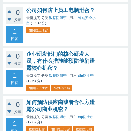
公司如何防止员工电脑泄密？
0
最新提问
分类:
数据防泄密
|
用户:
终端安全小
投票
白
(
17.3k
分)
1
如何防止泄密
回答
企业研发部门的核心研发人
0
员，有什么措施能预防他们泄
投票
露核心机密？
1
最新提问
分类:
数据防泄密
|
用户:
dlp防泄密
(
12.6k
分)
回答
如何防止泄密
防泄密措施
如何预防供应商或者合作方泄
0
露公司商业机密？
投票
最新提问
分类:
数据防泄密
|
用户:
dlp防泄密
1
(
12.6k
分)
数据防泄露
如何防止泄密
数据防泄漏