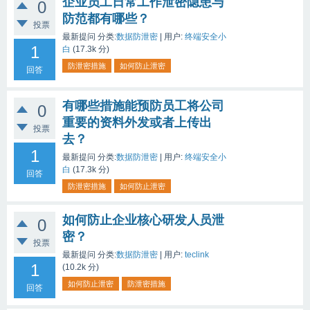
企业员工日常工作泄密隐患与
0
防范都有哪些？
投票
最新提问
分类:
数据防泄密
|
用户:
终端安全小
1
白
(
17.3k
分)
防泄密措施
如何防止泄密
回答
有哪些措施能预防员工将公司
0
重要的资料外发或者上传出
投票
去？
1
最新提问
分类:
数据防泄密
|
用户:
终端安全小
白
(
17.3k
分)
回答
防泄密措施
如何防止泄密
如何防止企业核心研发人员泄
0
密？
投票
最新提问
分类:
数据防泄密
|
用户:
teclink
1
(
10.2k
分)
如何防止泄密
防泄密措施
回答