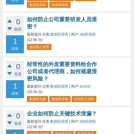
回答
数据防泄密
防泄密措施
如何防止公司重要研发人员泄
0
密？
投票
最新提问
分类:
数据防泄密
|
用户:
dlp防泄密
1
(
12.6k
分)
如何防止泄密
回答
经常性的外发重要资料给合作
0
公司或者代理商，如何规避泄
投票
密风险？
1
最新提问
分类:
数据防泄密
|
用户:
teclink
(
10.2k
分)
回答
数据防泄露
数据防泄漏
如何防止泄密
企业如何防止关键技术泄漏？
0
最新提问
分类:
数据防泄密
|
用户:
dlp防泄密
投票
(
12.6k
分)