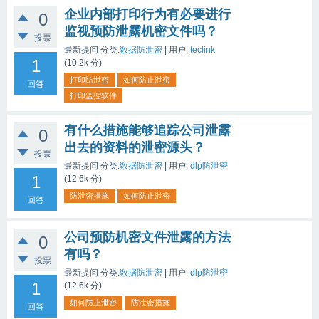
企业内部打印行为有必要进行
0
监视预防泄露机密文件吗？
投票
最新提问
分类:
数据防泄密
|
用户:
teclink
1
(
10.2k
分)
打印防泄密
如何防止泄密
回答
打印监控软件
有什么措施能够追踪公司泄露
0
出去的资料的泄密源头？
投票
最新提问
分类:
数据防泄密
|
用户:
dlp防泄密
1
(
12.6k
分)
防泄密措施
如何防止泄密
回答
公司预防机密文件泄露的方法
0
有吗？
投票
最新提问
分类:
数据防泄密
|
用户:
dlp防泄密
1
(
12.6k
分)
如何防止泄密
防泄密措施
回答