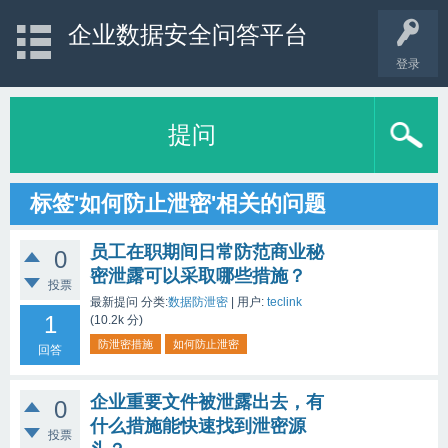
企业数据安全问答平台
登录
提问
标签'如何防止泄密'相关的问题
员工在职期间日常防范商业秘
0
密泄露可以采取哪些措施？
投票
最新提问
分类:
数据防泄密
|
用户:
teclink
1
(
10.2k
分)
防泄密措施
如何防止泄密
回答
企业重要文件被泄露出去，有
0
什么措施能快速找到泄密源
投票