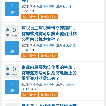
头？
1
最新提问
分类:
数据防泄密
|
用户:
teclink
(
10.2k
分)
回答
防泄密措施
如何防止泄密
离职员工离职申请交接期间，
0
有哪些措施可以防止他们泄露
投票
公司内部机密文件？
1
最新提问
分类:
数据防泄密
|
用户:
dlp防泄密
(
12.6k
分)
回答
防泄密措施
如何防止泄密
企业内重要岗位使用的电脑，
0
有哪些方法可以预防电脑上的
投票
重要资料泄露出去？
1
最新提问
分类:
数据防泄密
|
用户:
终端安全小
白
(
17.3k
分)
回答
防泄密措施
如何防止泄密