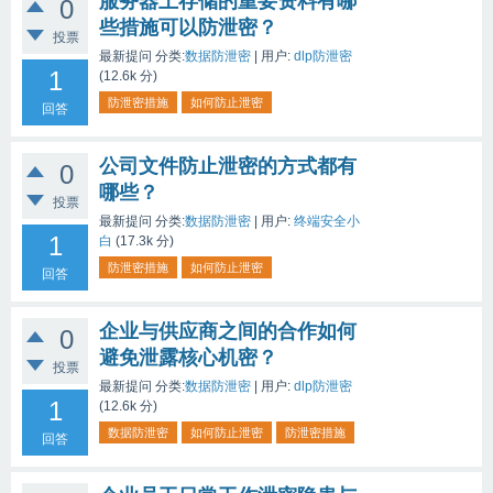
服务器上存储的重要资料有哪
0
些措施可以防泄密？
投票
最新提问
分类:
数据防泄密
|
用户:
dlp防泄密
1
(
12.6k
分)
防泄密措施
如何防止泄密
回答
公司文件防止泄密的方式都有
0
哪些？
投票
最新提问
分类:
数据防泄密
|
用户:
终端安全小
1
白
(
17.3k
分)
防泄密措施
如何防止泄密
回答
企业与供应商之间的合作如何
0
避免泄露核心机密？
投票
最新提问
分类:
数据防泄密
|
用户:
dlp防泄密
1
(
12.6k
分)
数据防泄密
如何防止泄密
防泄密措施
回答