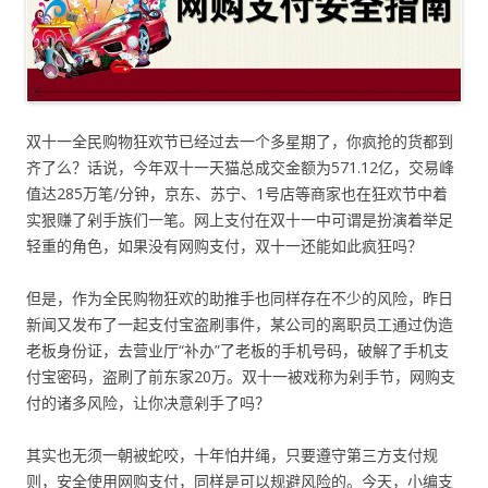
双十一全民购物狂欢节已经过去一个多星期了，你疯抢的货都到
齐了么？话说，今年双十一天猫总成交金额为571.12亿，交易峰
值达285万笔/分钟，京东、苏宁、1号店等商家也在狂欢节中着
实狠赚了剁手族们一笔。网上支付在双十一中可谓是扮演着举足
轻重的角色，如果没有网购支付，双十一还能如此疯狂吗？
但是，作为全民购物狂欢的助推手也同样存在不少的风险，昨日
新闻又发布了一起支付宝盗刷事件，某公司的离职员工通过伪造
老板身份证，去营业厅“补办”了老板的手机号码，破解了手机支
付宝密码，盗刷了前东家20万。双十一被戏称为剁手节，网购支
付的诸多风险，让你决意剁手了吗？
其实也无须一朝被蛇咬，十年怕井绳，只要遵守第三方支付规
则，安全使用网购支付，同样是可以规避风险的。今天，小编支