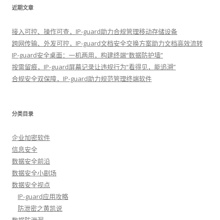
近期文章
接入可控、操作可查，IP-guard助力合规管理移动存储设备
跨网传输、外发可控，IP-guard文档安全交换方案助力文档高效流转
IP-guard安全桌面：一机两用，构建终端“数据防护墙”
按需留痕，IP-guard屏幕记录让违规行为“看得见，能追溯”
合规安全双保障，IP-guard助力规范管理终端软件
分类目录
企业加密软件
信息安全
数据安全前沿
数据安全小剧场
数据安全视点
IP-guard应用攻略
防泄密之黄凯说