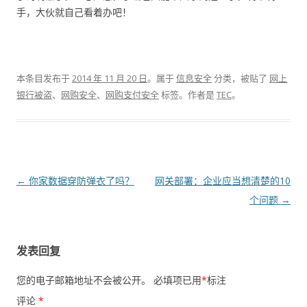
手，大伙就自己看着办吧！
本条目发布于
2014 年 11 月 20 日
。属于
信息安全
分类，被贴了
网上
银行被盗
、
网购安全
、
网购支付安全
标签。
作者是
TEC
。
文章导航
←
你家数据穿防弹衣了吗？
网关部署：企业应当想清楚的10
个问题
→
发表回复
您的电子邮箱地址不会被公开。
必填项已用
*
标注
评论
*