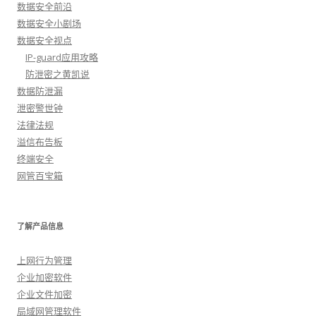
数据安全前沿
数据安全小剧场
数据安全视点
IP-guard应用攻略
防泄密之黄凯说
数据防泄漏
泄密警世钟
法律法规
溢信布告板
终端安全
网管百宝箱
了解产品信息
上网行为管理
企业加密软件
企业文件加密
局域网管理软件