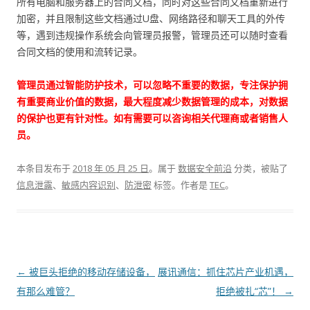
所有电脑和服务器上的合同文档，同时对这些合同文档重新进行
加密，并且限制这些文档通过U盘、网络路径和聊天工具的外传
等，遇到违规操作系统会向管理员报警，管理员还可以随时查看
合同文档的使用和流转记录。
管理员通过智能防护技术，可以忽略不重要的数据，专注保护拥
有重要商业价值的数据，最大程度减少数据管理的成本，对数据
的保护也更有针对性。如有需要可以咨询相关代理商或者销售人
员。
本条目发布于
2018 年 05 月 25 日
。属于
数据安全前沿
分类，被贴了
信息泄露
、
敏感内容识别
、
防泄密
标签。
作者是
TEC
。
文章导航
←
被巨头拒绝的移动存储设备，
展讯通信：抓住芯片产业机遇，
有那么难管？
拒绝被扎“芯”！
→