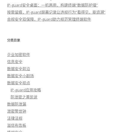
IP-guard安全桌面：一机两用，构建终端“数据防护墙”
按需留痕，IP-guard屏幕记录让违规行为“看得见，能追溯”
合规安全双保障，IP-guard助力规范管理终端软件
分类目录
企业加密软件
信息安全
数据安全前沿
数据安全小剧场
数据安全视点
IP-guard应用攻略
防泄密之黄凯说
数据防泄漏
泄密警世钟
法律法规
溢信布告板