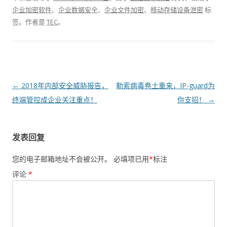
企业加密软件
、
企业数据安全
、
企业文件加密
、
移动存储设备泄密
标
签。
作者是
TEC
。
文章导航
←
2018年内部安全威胁报告，
勒索病毒卷土重来，IP-guard为
终端管控成企业关注重点！
你支招！
→
发表回复
您的电子邮箱地址不会被公开。
必填项已用
*
标注
评论
*