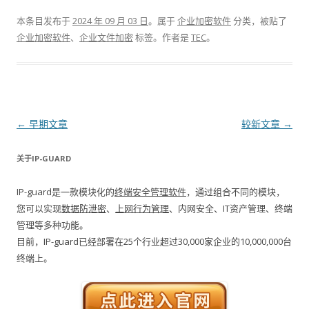
本条目发布于
2024 年 09 月 03 日
。属于
企业加密软件
分类，被贴了
企业加密软件
、
企业文件加密
标签。
作者是
TEC
。
文章导航
←
早期文章
较新文章
→
关于IP-GUARD
IP-guard是一款模块化的
终端安全管理软件
，通过组合不同的模块，
您可以实现
数据防泄密
、
上网行为管理
、内网安全、IT资产管理、终端
管理等多种功能。
目前，IP-guard已经部署在25个行业超过30,000家企业的10,000,000台
终端上。