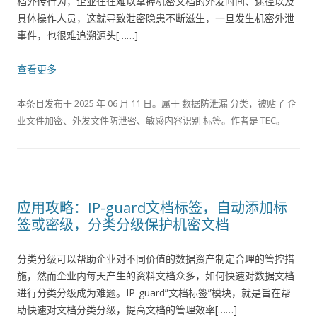
档外传行为，企业往往难以掌握机密文档的外发时间、途径以及
具体操作人员，这就导致泄密隐患不断滋生，一旦发生机密外泄
事件，也很难追溯源头[……]
查看更多
本条目发布于
2025 年 06 月 11 日
。属于
数据防泄漏
分类，被贴了
企
业文件加密
、
外发文件防泄密
、
敏感内容识别
标签。
作者是
TEC
。
应用攻略：IP-guard文档标签，自动添加标
签或密级，分类分级保护机密文档
分类分级可以帮助企业对不同价值的数据资产制定合理的管控措
施，然而企业内每天产生的资料文档众多，如何快速对数据文档
进行分类分级成为难题。IP-guard”文档标签”模块，就是旨在帮
助快速对文档分类分级，提高文档的管理效率[……]