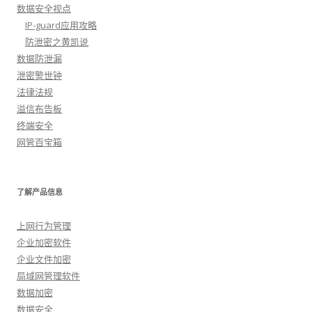
数据安全视点
IP-guard应用攻略
防泄密之黄凯说
数据防泄漏
泄密警世钟
法律法规
溢信布告板
终端安全
网管百宝箱
了解产品信息
上网行为管理
企业加密软件
企业文件加密
局域网管理软件
数据加密
数据安全