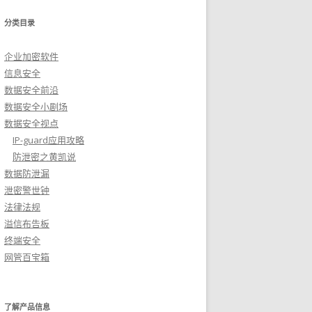
分类目录
企业加密软件
信息安全
数据安全前沿
数据安全小剧场
数据安全视点
IP-guard应用攻略
防泄密之黄凯说
数据防泄漏
泄密警世钟
法律法规
溢信布告板
终端安全
网管百宝箱
了解产品信息