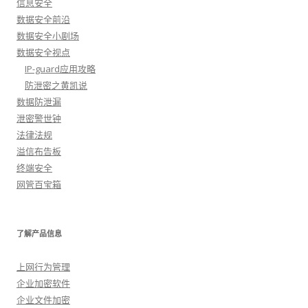
信息安全
数据安全前沿
数据安全小剧场
数据安全视点
IP-guard应用攻略
防泄密之黄凯说
数据防泄漏
泄密警世钟
法律法规
溢信布告板
终端安全
网管百宝箱
了解产品信息
上网行为管理
企业加密软件
企业文件加密