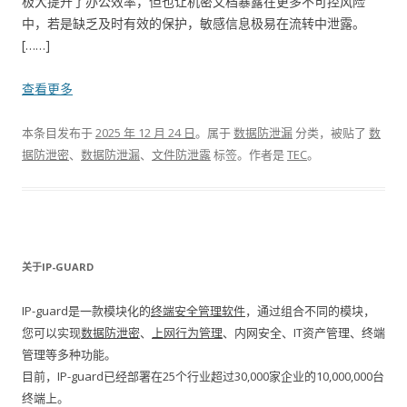
极大提升了办公效率，但也让机密文档暴露在更多不可控风险
中，若是缺乏及时有效的保护，敏感信息极易在流转中泄露。
[……]
查看更多
本条目发布于
2025 年 12 月 24 日
。属于
数据防泄漏
分类，被贴了
数
据防泄密
、
数据防泄漏
、
文件防泄露
标签。
作者是
TEC
。
关于IP-GUARD
IP-guard是一款模块化的
终端安全管理软件
，通过组合不同的模块，
您可以实现
数据防泄密
、
上网行为管理
、内网安全、IT资产管理、终端
管理等多种功能。
目前，IP-guard已经部署在25个行业超过30,000家企业的10,000,000台
终端上。