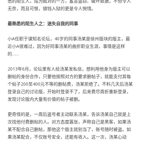
悉的陌生人，成为敌对的一方，蓄意盗窃、破坏数据，不但令人
无奈，而且可恨，锒铛入狱的更是令人惋惜。
最熟悉的陌生人之：迷失自我的同事
小A任职于谋知名论坛，40岁的同事汤某是徐州版块的版主，最
近小A很难过，因为好同事汤某的曲折职业生涯，事情是这样
的……
2013年6月，论坛里有人给汤某发私信，想利用他身为版主可以
删帖的身份合作，只要他按照对方的要求删帖子，就能支付其每
个帖子200至400元不等的删帖费，汤某拒绝了。不料几天后汤某
登录自己的讨论版，开始时登录不了，后来费尽周折重新登录，
发现讨论版内大量有价值的帖子被删。
更奇怪的是，一周后盗号者主动联系汤某，告诉汤某自己就是上
次找他付费删帖的人。对方态度嚣张，声称自己是黑客，如果汤
某不配合自己删帖，那他这个版主就别当了，账号随时被盗。如
果汤某配合，不仅账号安全，还能有收入。这一次，汤某心动