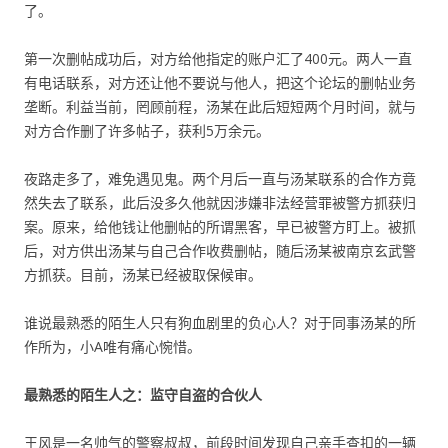
了。
第一次删帖成功后，对方给他指定的账户汇了400元。两人一直
有电话联系，对方还让他不要说与他人，把这个论坛的删帖业务
垄断。利益当前，罔顾前程，汤某在此后短短两个月时间，就与
对方合作删了许多帖子，获利5万余元。
夜路走多了，难免遇见鬼。两个月后一直与汤某联系的合作方竟
然失去了联系，此后没多久他就因涉嫌非法经营罪被警方抓获归
案。原来，给他钱让他删帖的所谓黑客，早已被警方盯上。被抓
后，对方供出汤某与自己合作收费删帖，随后汤某被南京玄武警
方抓获。目前，汤某已经被取保候审。
谁说最熟悉的陌生人只有狗血剧里的负心人？对于同事汤某的所
作所为，小A唯有痛心惋惜。
最熟悉的陌生人之：监守自盗的合伙人
王风是一名帅气的警察叔叔，前段时间发现自己亲手查扣的一辆