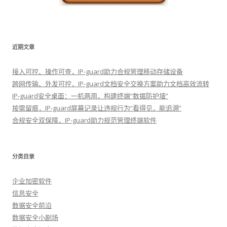
近期文章
接入可控、操作可查，IP-guard助力合规管理移动存储设备
跨网传输、外发可控，IP-guard文档安全交换方案助力文档高效流转
IP-guard安全桌面：一机两用，构建终端“数据防护墙”
按需留痕，IP-guard屏幕记录让违规行为“看得见，能追溯”
合规安全双保障，IP-guard助力规范管理终端软件
分类目录
企业加密软件
信息安全
数据安全前沿
数据安全小剧场