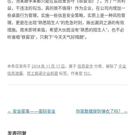
在，汤某跟李某都只能在监狱里苦哼《铁窗泪》了。为了一点利
益，干违法的勾当，真的很不值得！作为企业，在公司内增加一
些桌面行为管理，实施一些信息安全策略，实质上是一种风险管
理，更是在出现“熟悉陌生人”的危急时刻，揪出漏洞之源的有效
措施。周末即将来临，希望大伙既没有“熟悉的陌生人”，也不必
听谁唱“铁窗泪”，只剩下“今天天气好晴朗”。
本条目发布于
2014 年 11 月 17 日
。属于
信息安全
分类，被贴了
企业
信息泄露
、
员工偷盗企业机密
标签。
作者是
TEC
。
文章导航
←
安全密事——密码安全
你家数据穿防弹衣了吗？
→
发表回复