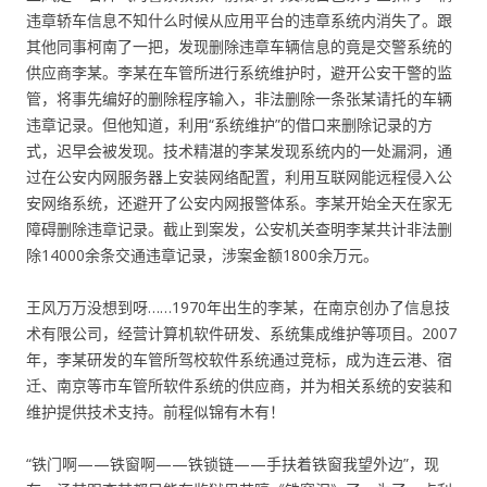
违章轿车信息不知什么时候从应用平台的违章系统内消失了。跟
其他同事柯南了一把，发现删除违章车辆信息的竟是交警系统的
供应商李某。李某在车管所进行系统维护时，避开公安干警的监
管，将事先编好的删除程序输入，非法删除一条张某请托的车辆
违章记录。但他知道，利用“系统维护”的借口来删除记录的方
式，迟早会被发现。技术精湛的李某发现系统内的一处漏洞，通
过在公安内网服务器上安装网络配置，利用互联网能远程侵入公
安网络系统，还避开了公安内网报警体系。李某开始全天在家无
障碍删除违章记录。截止到案发，公安机关查明李某共计非法删
除14000余条交通违章记录，涉案金额1800余万元。
王风万万没想到呀……1970年出生的李某，在南京创办了信息技
术有限公司，经营计算机软件研发、系统集成维护等项目。2007
年，李某研发的车管所驾校软件系统通过竞标，成为连云港、宿
迁、南京等市车管所软件系统的供应商，并为相关系统的安装和
维护提供技术支持。前程似锦有木有！
“铁门啊——铁窗啊——铁锁链——手扶着铁窗我望外边”，现