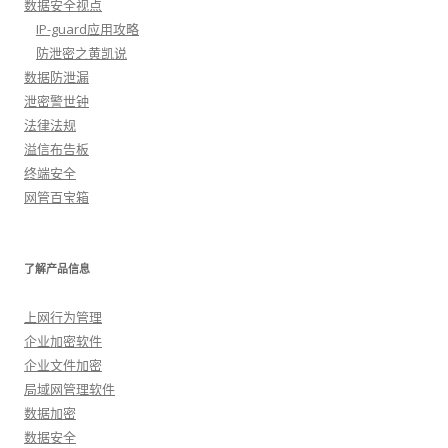
数据安全视点
IP-guard应用攻略
防泄密之黄凯说
数据防泄漏
泄密警世钟
法律法规
溢信布告板
终端安全
网管百宝箱
了解产品信息
上网行为管理
企业加密软件
企业文件加密
局域网管理软件
数据加密
数据安全