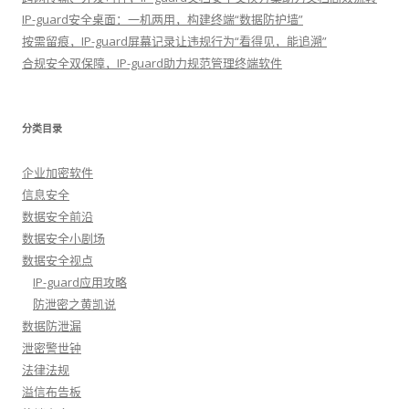
IP-guard安全桌面：一机两用，构建终端“数据防护墙”
按需留痕，IP-guard屏幕记录让违规行为“看得见，能追溯”
合规安全双保障，IP-guard助力规范管理终端软件
分类目录
企业加密软件
信息安全
数据安全前沿
数据安全小剧场
数据安全视点
IP-guard应用攻略
防泄密之黄凯说
数据防泄漏
泄密警世钟
法律法规
溢信布告板