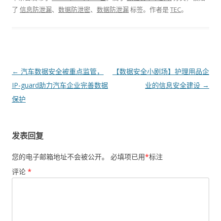
了
信息防泄漏
、
数据防泄密
、
数据防泄漏
标签。
作者是
TEC
。
文章导航
←
汽车数据安全被重点监管，
【数据安全小剧场】护理用品企
IP-guard助力汽车企业完善数据
业的信息安全建设
→
保护
发表回复
您的电子邮箱地址不会被公开。
必填项已用
*
标注
评论
*