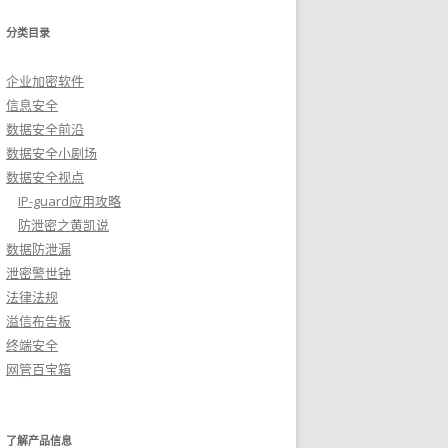
分类目录
企业加密软件
信息安全
数据安全前沿
数据安全小剧场
数据安全视点
IP-guard应用攻略
防泄密之黄凯说
数据防泄漏
泄密警世钟
法律法规
溢信布告板
终端安全
网管百宝箱
了解产品信息