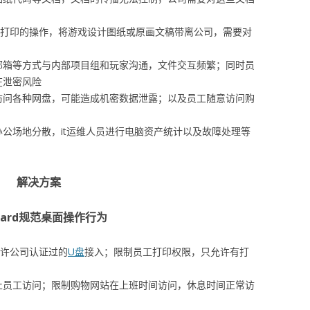
机打印的操作，将游戏设计图纸或原画文稿带离公司，需要对
邮箱等方式与内部项目组和玩家沟通，文件交互频繁；同时员
在泄密风险
访问各种网盘，可能造成机密数据泄露；以及员工随意访问购
公场地分散，it运维人员进行电脑资产统计以及故障处理等
解决方案
guard规范桌面操作行为
允许公司认证过的
U盘
接入；限制员工打印权限，只允许有打
止员工访问；限制购物网站在上班时间访问，休息时间正常访