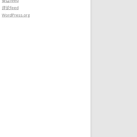
条目feed
评论feed
WordPress.org