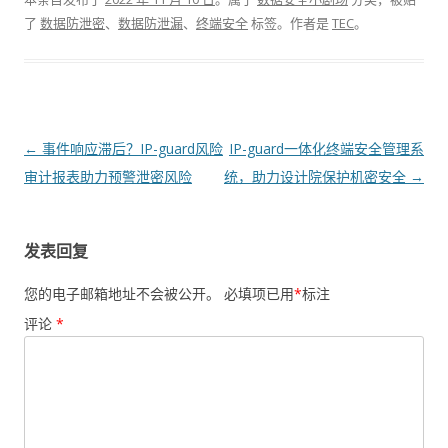
了
数据防泄密
、
数据防泄漏
、
终端安全
标签。
作者是
TEC
。
文章导航
←
事件响应滞后？IP-guard风险
IP-guard一体化终端安全管理系
审计报表助力预警泄密风险
统，助力设计院保护机密安全
→
发表回复
您的电子邮箱地址不会被公开。
必填项已用
*
标注
评论
*