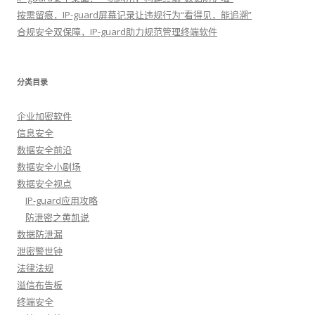
按需留痕，IP-guard屏幕记录让违规行为“看得见，能追溯”
合规安全双保障，IP-guard助力规范管理终端软件
分类目录
企业加密软件
信息安全
数据安全前沿
数据安全小剧场
数据安全视点
IP-guard应用攻略
防泄密之黄凯说
数据防泄漏
泄密警世钟
法律法规
溢信布告板
终端安全