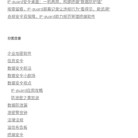
IP-guard安全桌面：一机两用，构建终端“数据防护墙”
按需留痕，IP-guard屏幕记录让违规行为“看得见，能追溯”
合规安全双保障，IP-guard助力规范管理终端软件
分类目录
企业加密软件
信息安全
数据安全前沿
数据安全小剧场
数据安全视点
IP-guard应用攻略
防泄密之黄凯说
数据防泄漏
泄密警世钟
法律法规
溢信布告板
终端安全