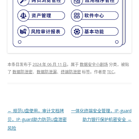
本条目发布于
2024 年 06 月 11 日
。属于
数据安全小剧场
分类，被贴
了
数据防泄密
、
数据防泄漏
、
终端防泄密
标签。
作者是
TEC
。
文章导航
←
规范U盘使用，审计文档拷
一体化终端安全管理，IP-guard
贝，IP-guard助力防范U盘泄密
助力银行保护机密安全
→
风险