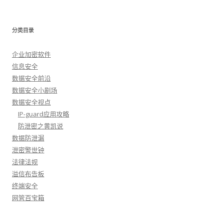
分类目录
企业加密软件
信息安全
数据安全前沿
数据安全小剧场
数据安全视点
IP-guard应用攻略
防泄密之黄凯说
数据防泄漏
泄密警世钟
法律法规
溢信布告板
终端安全
网管百宝箱