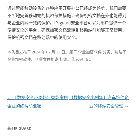
通过智能移动设备的各种应用开展办公已经成为趋势，我们需要
不断地完善移动端的机密保护措施，确保机密文档在外也能得到
与企业内网一致的保护。IP-guard安全平台可以为用户提供一个
便捷安全的平台，确保加密文档流转到移动端时能够正常使用，
保护机密文档在移动端中的使用安全。
本条目发布于
2024 年 07 月 23 日
。属于
企业加密软件
分类，被贴了
企业加密软件
、
企业文件加密
标签。
作者是
TEC
。
文章导航
←
【数据安全小剧场】智能家居
【数据安全小剧场】汽车饰件企
企业的终端防泄密
业的终端安全管理
→
关于IP-GUARD