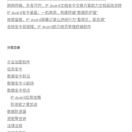
跨网传输、外发可控，IP-guard文档安全交换方案助力文档高效流转
IP-guard安全桌面：一机两用，构建终端“数据防护墙”
按需留痕，IP-guard屏幕记录让违规行为“看得见，能追溯”
合规安全双保障，IP-guard助力规范管理终端软件
分类目录
企业加密软件
信息安全
数据安全前沿
数据安全小剧场
数据安全视点
IP-guard应用攻略
防泄密之黄凯说
数据防泄漏
泄密警世钟
法律法规