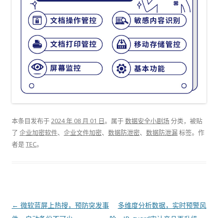
本条目发布于
2024 年 08 月 01 日
。属于
数据安全小剧场
分类，被贴
了
企业加密软件
、
企业文件加密
、
数据防泄密
、
数据防泄漏
标签。
作
者是
TEC
。
文章导航
←
微软蓝屏上热搜，预防突发事
多维度分析数据，实时预警风