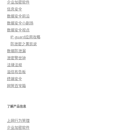
企业加密软件
信息安全
数据安全前沿
数据安全小剧场
数据安全视点
IP-guard应用攻略
防泄密之黄凯说
数据防泄漏
泄密警世钟
法律法规
溢信布告板
终端安全
网管百宝箱
了解产品信息
上网行为管理
企业加密软件