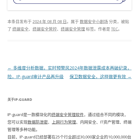
本条目发布于
2024 年 08 月 08 日
。属于
数据安全小剧场
分类，被贴
了
终端安全
、
终端安全管控
、
终端安全管理
标签。
作者是
TEC
。
文章导航
←
多维度分析数据，实时预警风
2024年数据泄露成本再破纪录，
险，IP-guard审计产品再升级
保卫数据安全，这样做更有效
→
关于IP-GUARD
IP-guard是一款模块化的
终端安全管理软件
，通过组合不同的模块，
您可以实现
数据防泄密
、
上网行为管理
、内网安全、IT资产管理、终端
管理等多种功能。
目前，IP-guard已经部署在25个行业超过30,000家企业的10,000,000台