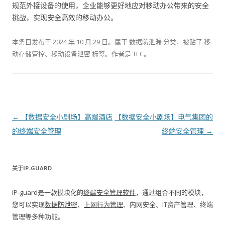
规范外接设备的使用，企业能够更好地应对移动办公带来的安全
挑战，实现安全高效的移动办公。
本条目发布于
2024 年 10 月 29 日
。属于
数据防泄漏
分类，被贴了
移
动存储管控
、
移动设备泄密
标签。
作者是
TEC
。
文章导航
←
【数据安全小剧场】高端酒店
【数据安全小剧场】电气集团的
的终端安全管理
终端安全管理
→
关于IP-GUARD
IP-guard是一款模块化的
终端安全管理软件
，通过组合不同的模块，
您可以实现
数据防泄密
、
上网行为管理
、内网安全、IT资产管理、终端
管理等多种功能。