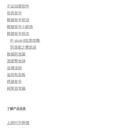
企业加密软件
信息安全
数据安全前沿
数据安全小剧场
数据安全视点
IP-guard应用攻略
防泄密之黄凯说
数据防泄漏
泄密警世钟
法律法规
溢信布告板
终端安全
网管百宝箱
了解产品信息
上网行为管理