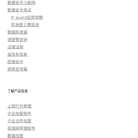
数据安全小剧场
数据安全视点
IP-guard应用攻略
防泄密之黄凯说
数据防泄漏
泄密警世钟
法律法规
溢信布告板
终端安全
网管百宝箱
了解产品信息
上网行为管理
企业加密软件
企业文件加密
局域网管理软件
数据加密