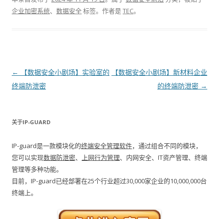
企业加密系统
、
数据安全
标签。
作者是
TEC
。
文章导航
←
【数据安全小剧场】实验室的
【数据安全小剧场】新材料企业
终端防泄密
的终端防泄密
→
关于IP-GUARD
IP-guard是一款模块化的
终端安全管理软件
，通过组合不同的模块，
您可以实现
数据防泄密
、
上网行为管理
、内网安全、IT资产管理、终端
管理等多种功能。
目前，IP-guard已经部署在25个行业超过30,000家企业的10,000,000台
终端上。