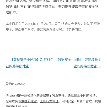
护高价值文档，避免机密泄露。同时更好地完善“事前发现-事中
保护-事后审计”的信息防泄露体系，有力提升终端整体的安全管
理能力。
本条目发布于
2024 年 11 月 26 日
。属于
终端安全
分类，被贴了
终端
安全
、
终端安全管控
、
终端管理系统
标签。
作者是
TEC
。
文章导航
←
【数据安全小剧场】新材料企
【数据安全小剧场】智能装备企
业的终端防泄密
业的终端防泄密
→
关于IP-GUARD
IP-guard是一款模块化的
终端安全管理软件
，通过组合不同的模块，
您可以实现
数据防泄密
、
上网行为管理
、内网安全、IT资产管理、终端
管理等多种功能。