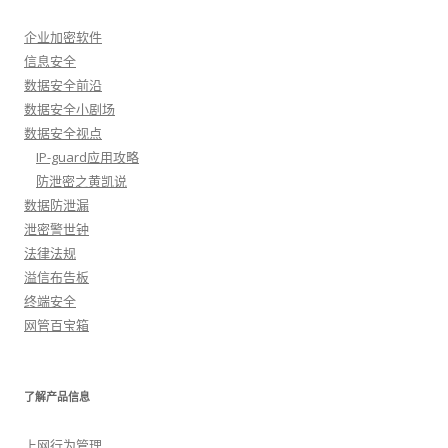
企业加密软件
信息安全
数据安全前沿
数据安全小剧场
数据安全视点
IP-guard应用攻略
防泄密之黄凯说
数据防泄漏
泄密警世钟
法律法规
溢信布告板
终端安全
网管百宝箱
了解产品信息
上网行为管理