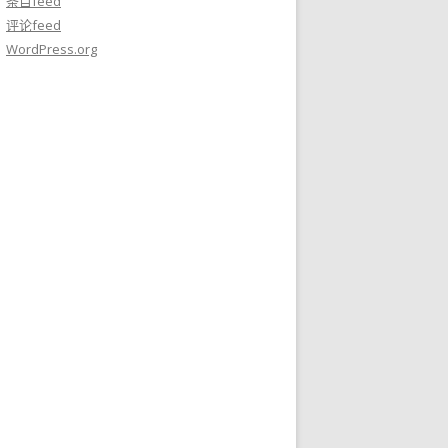
条目feed
评论feed
WordPress.org