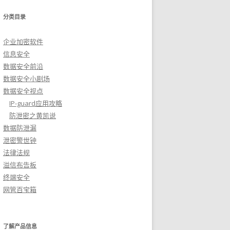
分类目录
企业加密软件
信息安全
数据安全前沿
数据安全小剧场
数据安全视点
IP-guard应用攻略
防泄密之黄凯说
数据防泄漏
泄密警世钟
法律法规
溢信布告板
终端安全
网管百宝箱
了解产品信息