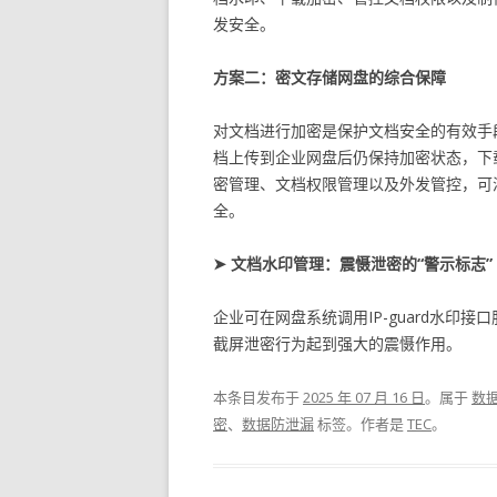
发安全。
方案二：密文存储网盘的综合保障
对文档进行加密是保护文档安全的有效手段
档上传到企业网盘后仍保持加密状态，下载
密管理、文档权限管理以及外发管控，可
全。
➤ 文档水印管理：震慑泄密的“警示标志”
企业可在网盘系统调用IP-guard水
截屏泄密行为起到强大的震慑作用。
本条目发布于
2025 年 07 月 16 日
。属于
数
密
、
数据防泄漏
标签。
作者是
TEC
。