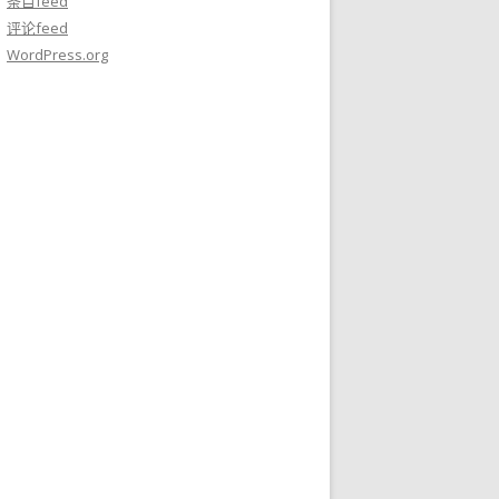
条目feed
评论feed
WordPress.org