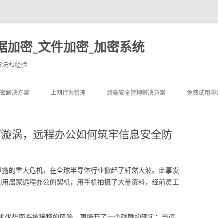
据加密_文件加密_加密系统
方法和经验
跳至内容
密解决方案
上网行为管理
终端安全管理解决方案
免费试用申
”漩涡，远程办公如何筑牢信息安全防
泄露的重大危机，在全球半导体行业掀起了轩然大波。此事发
利用居家远程办公的契机，用手机拍摄了大量资料，经前员工
术优势面临被稀释的风险，更撕开了一个残酷的现实：当远