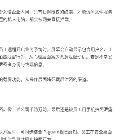
份入侵企业内网，只有获得授权的终端，才能访问文件服务
置的私人电脑，都会被网关直接拦截。
员工远程开启业务系统时，屏幕会自动显示包含用户名、工
慑拍照泄密行为，从心理层面减少恶意泄密动机。若是不幸发
泄密者身份与终端信息。
的截屏功能，从操作层面堵死截屏泄密的渠道。
密。像上述公司千防万防，最后还是被员工用手机拍照泄露
解决方案时，可同步结合IP-guard视觉感知。员工在安全桌面
知实时监测并阻止拍照行为。