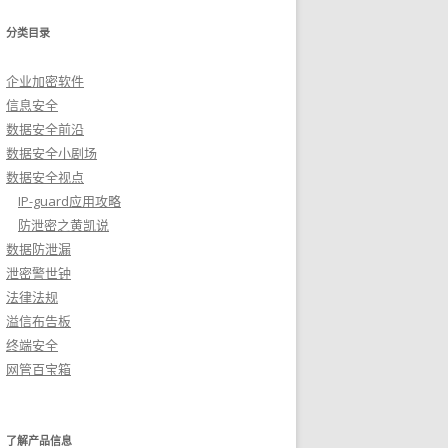
分类目录
企业加密软件
信息安全
数据安全前沿
数据安全小剧场
数据安全视点
IP-guard应用攻略
防泄密之黄凯说
数据防泄漏
泄密警世钟
法律法规
溢信布告板
终端安全
网管百宝箱
了解产品信息