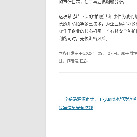
的审计日志，便于事后追溯和分析。
这次某芯片巨头的“拍照泄密”事件为我们敲
觉感知防拍等多重技术，为企业远程办公
守住了企业的核心机密。唯有将安全防护
利的同时，无惧泄密风险。
本条目发布于
2025 年 08 月 27 日
。属于
数
签。
作者是
TEC
。
文章导航
←
全链路溯源审计：IP-guard水印及追
筑牢信息安全防线