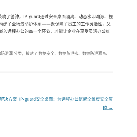
响了警钟，IP-guard通过安全桌面隔离、动态水印溯源、视
构建了全场景防护体系——既保障了员工的工作灵活性，又
嵌入远程办公的每一个环节，才能让企业在享受灵活办公红
据防泄漏
分类，被贴了
数据安全
、
数据防泄密
、
数据防泄漏
标
溯解决方案
IP-guard安全桌面：为远程办公筑起全维度安全屏
障
→