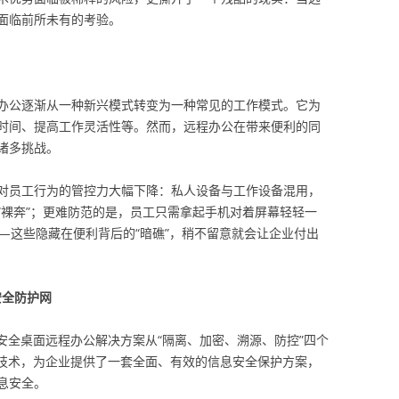
面临前所未有的考验。
办公逐渐从一种新兴模式转变为一种常见的工作模式。它为
时间、提高工作灵活性等。然而，远程办公在带来便利的同
诸多挑战。
对员工行为的管控力大幅下降：私人设备与工作设备混用，
“裸奔”；更难防范的是，员工只需拿起手机对着屏幕轻轻一
—这些隐藏在便利背后的“暗礁”，稍不留意就会让企业付出
安全防护网
rd安全桌面远程办公解决方案从“隔离、加密、溯源、防控”四个
防拍照技术，为企业提供了一套全面、有效的信息安全保护方案，
息安全。