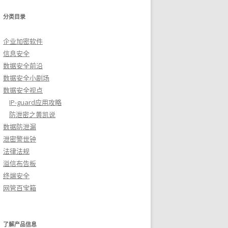
分类目录
企业加密软件
信息安全
数据安全前沿
数据安全小剧场
数据安全视点
IP-guard应用攻略
防泄密之黄凯说
数据防泄漏
泄密警世钟
法律法规
溢信布告板
终端安全
网管百宝箱
了解产品信息