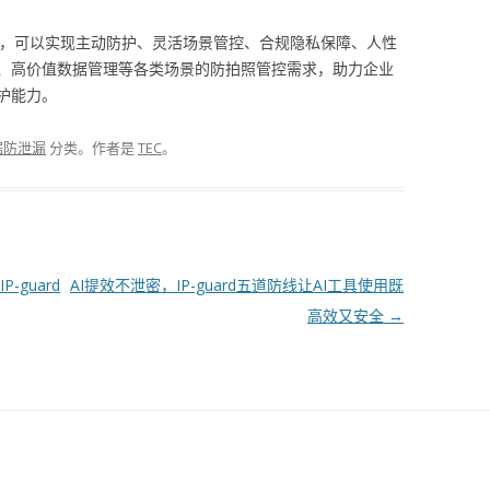
决方案，可以实现主动防护、灵活场景管控、合规隐私保障、人性
、高价值数据管理等各类场景的防拍照管控需求，助力企业
护能力。
据防泄漏
分类。
作者是
TEC
。
guard
AI提效不泄密，IP-guard五道防线让AI工具使用既
高效又安全
→