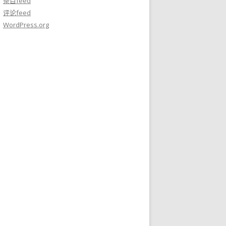
条目feed
评论feed
WordPress.org