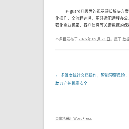
IP-guard升级后的视觉感知解
化操作、全流程追溯，更好适配远程办公
强化商业机密、客户信息等关键数据的保
本条目发布于
2026 年 05 月 21 日
。属于
数
文章导航
←
多维度统计文档操作，智能预警风险，IP-
助力守护机密安全
自豪地采用 WordPress