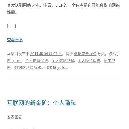
其发送到网络之外。注意，DLP的一个缺点是它可能会影响网络
性能。
[……]
查看更多
本条目发布于
2011 年 04 月 07 日
。属于
数据安全视点
分类，被贴了
IP-guard
、
个人信息保护
、
个人信息泄漏
、
个人隐私保护
、
员工泄
密
、
数据防泄漏
标签。
作者是
yufei
。
互联网的新金矿：个人隐私
发表回复