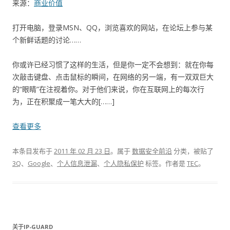
来源：
商业价值
打开电脑，登录MSN、QQ，浏览喜欢的网站，在论坛上参与某
个新鲜话题的讨论……
你或许已经习惯了这样的生活，但是你一定不会想到：就在你每
次敲击键盘、点击鼠标的瞬间，在网络的另一端，有一双双巨大
的“眼睛”在注视着你。对于他们来说，你在互联网上的每次行
为，正在积聚成一笔大大的[……]
查看更多
本条目发布于
2011 年 02 月 23 日
。属于
数据安全前沿
分类，被贴了
3Q
、
Google
、
个人信息泄漏
、
个人隐私保护
标签。
作者是
TEC
。
关于IP-GUARD