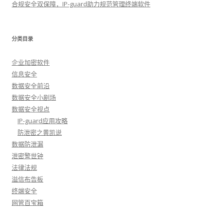
合规安全双保障，IP-guard助力规范管理终端软件
分类目录
企业加密软件
信息安全
数据安全前沿
数据安全小剧场
数据安全视点
IP-guard应用攻略
防泄密之黄凯说
数据防泄漏
泄密警世钟
法律法规
溢信布告板
终端安全
网管百宝箱