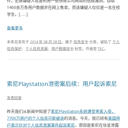
件，犯罪嫌疑人就是利用一些快递公司网站的低级漏洞，窃取
1400余万条用户数据并在网上售卖，而该嫌疑人仅仅是一名在校
学生。[……]
查看更多
本条目发布于
2014 年 08 月 28 日
。属于
信息安全
分类，被贴了
个人
信息保护
、
个人信息泄漏
、
用户数据安全
标签。
作者是
TEC
。
索尼Playstation泄密案后续：用户起诉索尼
发表回复
昨天我们从新闻中知道了
索尼Playstation系统遭受黑客入侵，
7700万用户的个人信息可能被盗
的消息。今天，就已经有
美国用
户表示针对个人信息泄漏事件起诉索尼
，原因是索尼在信息泄露