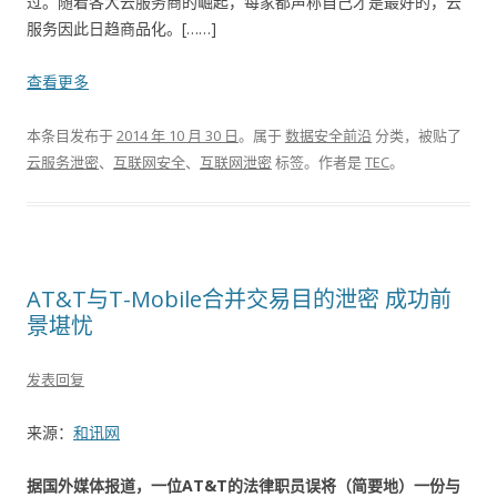
过。随着各大云服务商的崛起，每家都声称自己才是最好的，云
服务因此日趋商品化。[……]
查看更多
本条目发布于
2014 年 10 月 30 日
。属于
数据安全前沿
分类，被贴了
云服务泄密
、
互联网安全
、
互联网泄密
标签。
作者是
TEC
。
AT&T与T-Mobile合并交易目的泄密 成功前
景堪忧
发表回复
来源：
和讯网
据国外媒体报道，一位AT&T的法律职员误将（简要地）一份与