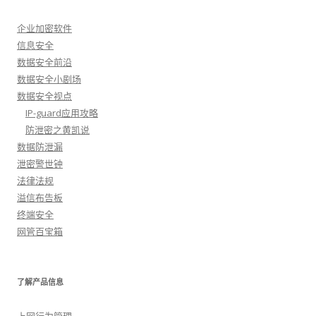
企业加密软件
信息安全
数据安全前沿
数据安全小剧场
数据安全视点
IP-guard应用攻略
防泄密之黄凯说
数据防泄漏
泄密警世钟
法律法规
溢信布告板
终端安全
网管百宝箱
了解产品信息