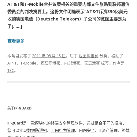
AT&T和T-Mobile合并议案相关的重要内部文件张贴到联邦通信
委员会的判决摘要上。这份文件明确表示“AT&T斥资390亿美元
收购德国电信（Deutsche Telekom）子公司的意图主要是为
了[……]
查看更多
本条目发布于
2011 年 08 月 15 日
。属于
泄密警世钟
分类，被贴了
AT$T
、
T-Mobile
、
互联网泄密
、
内部泄密
、
无意泄密
标签。
作者是
TEC
。
关于IP-GUARD
IP-guard是一款模块化的
终端安全管理软件
，通过组合不同的模块，
您可以实现
数据防泄密
、
上网行为管理
、内网安全、IT资产管理、终端