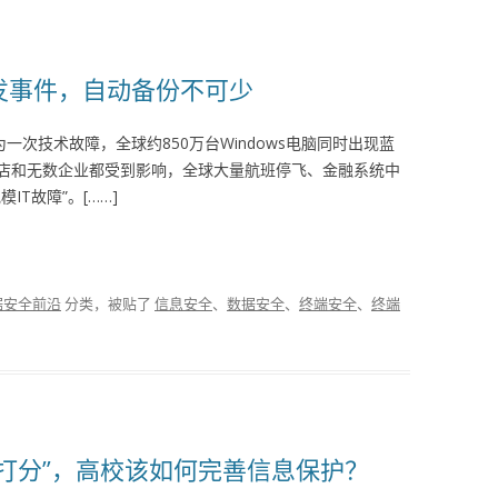
发事件，自动备份不可少
一次技术故障，全球约850万台Windows电脑同时出现蓝
店和无数企业都受到影响，全球大量航班停飞、金融系统中
T故障”。[……]
据安全前沿
分类，被贴了
信息安全
、
数据安全
、
终端安全
、
终端
打分”，高校该如何完善信息保护？