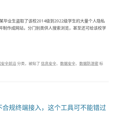
毕业生盗取了该校2014级到2022级学生的大量个人隐私
并制作成网站，分门别类供人搜索浏览，甚至还可给该校学
据安全前沿
分类，被贴了
信息安全
、
数据安全
、
数据防泄密
标
不合规终端接入，这个工具可不能错过