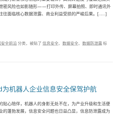
泄密风险也如影随形——打印外传、屏幕拍照、即时通讯外
往面临核心数据泄露、商业利益受损的严峻后果。[……]
据安全前沿
分类，被贴了
信息安全
、
数据安全
、
数据防泄露
标
ard为机器人企业信息安全保驾护航
的贴心陪伴，机器人的身影无处不在，为产业升级和生活便
业的蓬勃发展，信息安全问题也日益凸显，信息防泄露成为