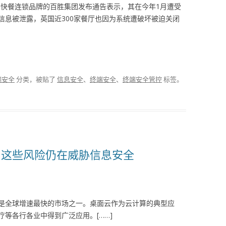
ell快餐连锁品牌的百胜集团发布通告表示，其在今年1月遭受
信息被泄露，英国近300家餐厅也因为系统遭破坏被迫关闭
端安全
分类，被贴了
信息安全
、
终端安全
、
终端安全管控
标签。
？这些风险仍在威胁信息安全
，是全球增速最快的市场之一。桌面云作为云计算的典型应
等各行各业中得到广泛应用。[……]