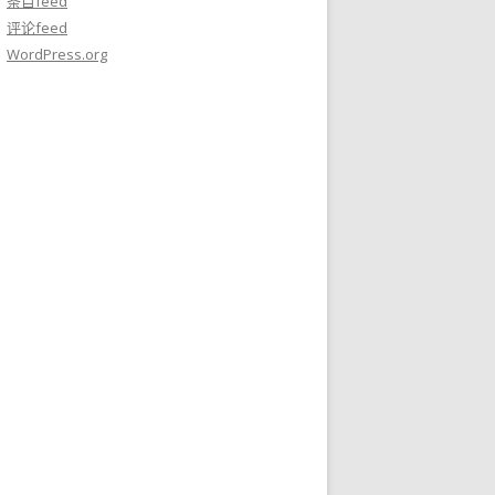
条目feed
评论feed
WordPress.org