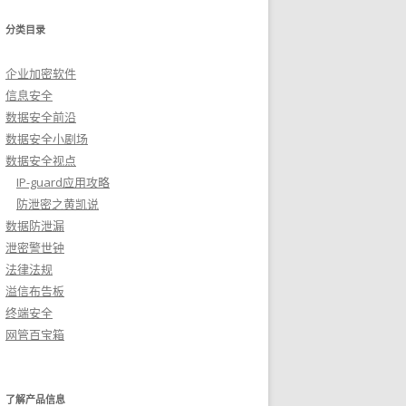
分类目录
企业加密软件
信息安全
数据安全前沿
数据安全小剧场
数据安全视点
IP-guard应用攻略
防泄密之黄凯说
数据防泄漏
泄密警世钟
法律法规
溢信布告板
终端安全
网管百宝箱
了解产品信息