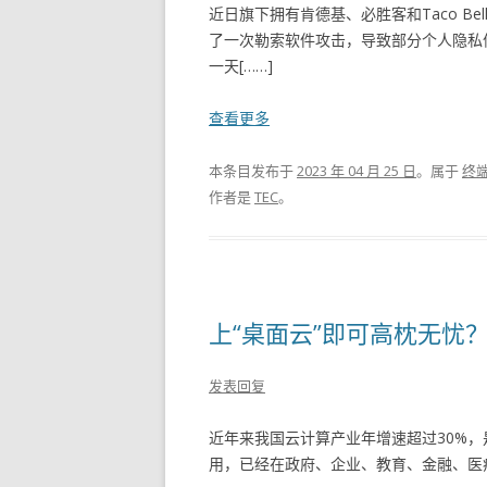
近日旗下拥有肯德基、必胜客和Taco B
了一次勒索软件攻击，导致部分个人隐私
一天[……]
查看更多
本条目发布于
2023 年 04 月 25 日
。属于
终
作者是
TEC
。
上“桌面云”即可高枕无忧
发表回复
近年来我国云计算产业年增速超过30%
用，已经在政府、企业、教育、金融、医疗