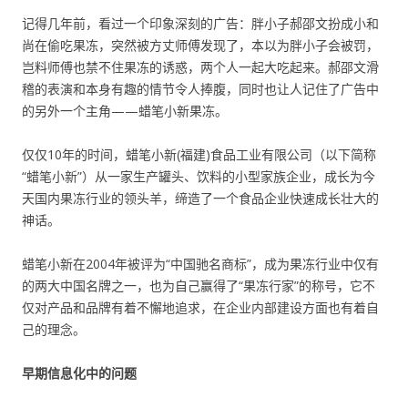
记得几年前，看过一个印象深刻的广告：胖小子郝邵文扮成小和
尚在偷吃果冻，突然被方丈师傅发现了，本以为胖小子会被罚，
岂料师傅也禁不住果冻的诱惑，两个人一起大吃起来。郝邵文滑
稽的表演和本身有趣的情节令人捧腹，同时也让人记住了广告中
的另外一个主角——蜡笔小新果冻。
仅仅10年的时间，蜡笔小新(福建)食品工业有限公司（以下简称
“蜡笔小新”）从一家生产罐头、饮料的小型家族企业，成长为今
天国内果冻行业的领头羊，缔造了一个食品企业快速成长壮大的
神话。
蜡笔小新在2004年被评为“中国驰名商标”，成为果冻行业中仅有
的两大中国名牌之一，也为自己赢得了“果冻行家”的称号，它不
仅对产品和品牌有着不懈地追求，在企业内部建设方面也有着自
己的理念。
早期信息化中的问题