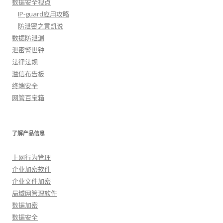
数据安全视点
IP-guard应用攻略
防泄密之黄凯说
数据防泄漏
泄密警世钟
法律法规
溢信布告板
终端安全
网管百宝箱
了解产品信息
上网行为管理
企业加密软件
企业文件加密
局域网管理软件
数据加密
数据安全