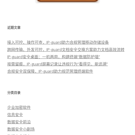
近期文章
接入可控、操作可查，IP-guard助力合规管理移动存储设备
跨网传输、外发可控，IP-guard文档安全交换方案助力文档高效流转
IP-guard安全桌面：一机两用，构建终端“数据防护墙”
按需留痕，IP-guard屏幕记录让违规行为“看得见，能追溯”
合规安全双保障，IP-guard助力规范管理终端软件
分类目录
企业加密软件
信息安全
数据安全前沿
数据安全小剧场