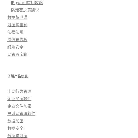
IP-guard应用攻略
防泄密之黄凯说
数据防泄漏
泄密警世钟
法律法规
溢信布告板
终端安全
网管百宝箱
了解产品信息
上网行为管理
企业加密软件
企业文件加密
局域网管理软件
数据加密
数据安全
数据防泄密