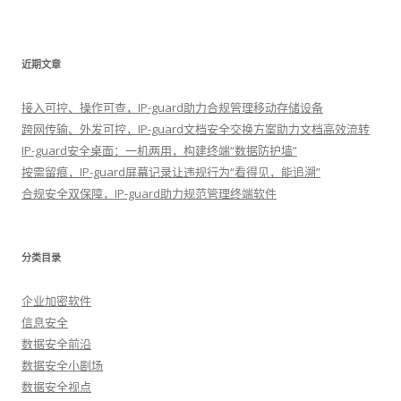
近期文章
接入可控、操作可查，IP-guard助力合规管理移动存储设备
跨网传输、外发可控，IP-guard文档安全交换方案助力文档高效流转
IP-guard安全桌面：一机两用，构建终端“数据防护墙”
按需留痕，IP-guard屏幕记录让违规行为“看得见，能追溯”
合规安全双保障，IP-guard助力规范管理终端软件
分类目录
企业加密软件
信息安全
数据安全前沿
数据安全小剧场
数据安全视点