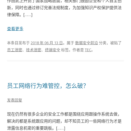
作由此上升到了国家战略层面，相关部门鼓励企业和个人自主创
新，同时也通过修订完善法规制度，为加强知识产权保护提供法
律保障。[……]
查看更多
本条目发布于
2018 年 06 月 13 日
。属于
数据安全前沿
分类，被贴了
员工泄密
、
技术泄密
、
终端安全
标签。
作者是
TEC
。
员工网络行为难管控，怎么破？
发表回复
现在仍然有很多企业的安全工作都是围绕应用跟操作系统去做，
解决的都是系统跟应用的问题，却不知员工的一些网络行为才是
泄露信息机密的重要跳板。[……]