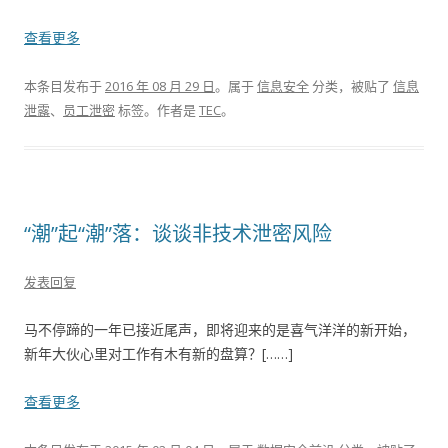
查看更多
本条目发布于
2016 年 08 月 29 日
。属于
信息安全
分类，被贴了
信息
泄露
、
员工泄密
标签。
作者是
TEC
。
“潮”起“潮”落：谈谈非技术泄密风险
发表回复
马不停蹄的一年已接近尾声，即将迎来的是喜气洋洋的新开始，
新年大伙心里对工作有木有新的盘算？[……]
查看更多