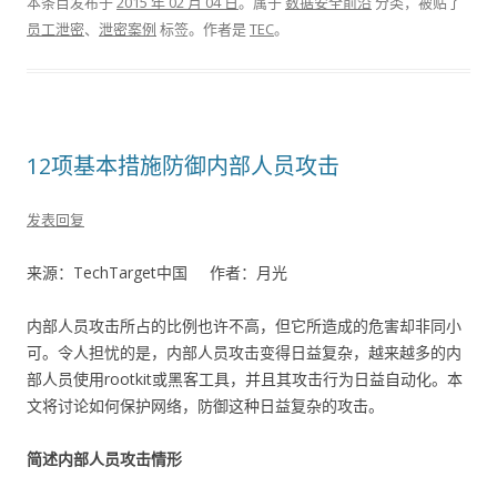
本条目发布于
2015 年 02 月 04 日
。属于
数据安全前沿
分类，被贴了
员工泄密
、
泄密案例
标签。
作者是
TEC
。
12项基本措施防御内部人员攻击
发表回复
来源：TechTarget中国 作者：月光
内部人员攻击所占的比例也许不高，但它所造成的危害却非同小
可。令人担忧的是，内部人员攻击变得日益复杂，越来越多的内
部人员使用rootkit或黑客工具，并且其攻击行为日益自动化。本
文将讨论如何保护网络，防御这种日益复杂的攻击。
简述内部人员攻击情形