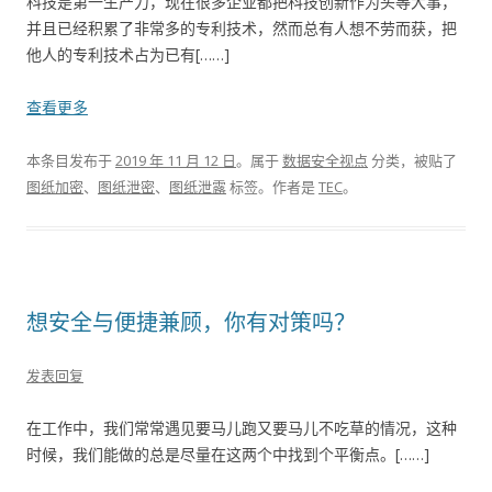
科技是第一生产力，现在很多企业都把科技创新作为头等大事，
并且已经积累了非常多的专利技术，然而总有人想不劳而获，把
他人的专利技术占为已有[……]
查看更多
本条目发布于
2019 年 11 月 12 日
。属于
数据安全视点
分类，被贴了
图纸加密
、
图纸泄密
、
图纸泄露
标签。
作者是
TEC
。
想安全与便捷兼顾，你有对策吗？
发表回复
在工作中，我们常常遇见要马儿跑又要马儿不吃草的情况，这种
时候，我们能做的总是尽量在这两个中找到个平衡点。[……]