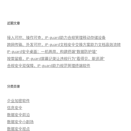
近期文章
接入可控、操作可查，IP-guard助力合规管理移动存储设备
跨网传输、外发可控，IP-guard文档安全交换方案助力文档高效流转
IP-guard安全桌面：一机两用，构建终端“数据防护墙”
按需留痕，IP-guard屏幕记录让违规行为“看得见，能追溯”
合规安全双保障，IP-guard助力规范管理终端软件
分类目录
企业加密软件
信息安全
数据安全前沿
数据安全小剧场
数据安全视点