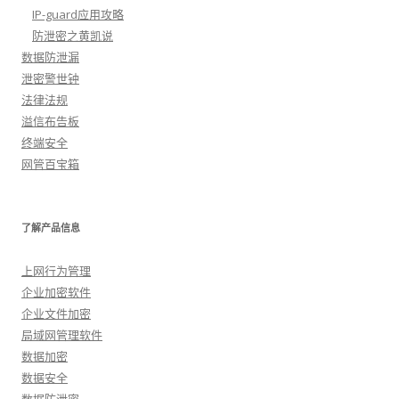
IP-guard应用攻略
防泄密之黄凯说
数据防泄漏
泄密警世钟
法律法规
溢信布告板
终端安全
网管百宝箱
了解产品信息
上网行为管理
企业加密软件
企业文件加密
局域网管理软件
数据加密
数据安全