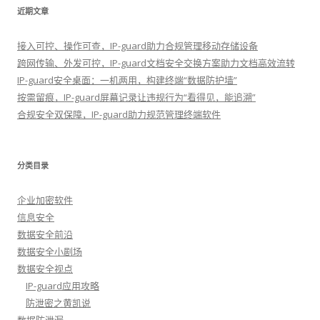
近期文章
接入可控、操作可查，IP-guard助力合规管理移动存储设备
跨网传输、外发可控，IP-guard文档安全交换方案助力文档高效流转
IP-guard安全桌面：一机两用，构建终端“数据防护墙”
按需留痕，IP-guard屏幕记录让违规行为“看得见，能追溯”
合规安全双保障，IP-guard助力规范管理终端软件
分类目录
企业加密软件
信息安全
数据安全前沿
数据安全小剧场
数据安全视点
IP-guard应用攻略
防泄密之黄凯说