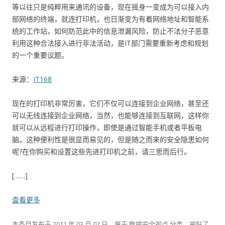
等以往只是纯粹用来通讯的设备，现在摇身一变成为可以接入内
部网络的终端，就连打印机，也日渐变为有着网络地址和智能系
统的工作站，如何防范此中的信息泄漏风险，防止不法分子恶意
利用这种合法接入进行非法活动，是IT部门需要重新考虑和规划
的一个重要议题。
来源：
IT168
现在的打印机非常厉害，它们不仅可以连接到企业网络，甚至还
可以无线连接到企业网络，当然，也能够连接到互联网，这样你
就可以从远程进行打印操作，即使是通过智能手机或者平板电
脑。这种便利性是很显而易见的，但是随之而来的安全隐患如何
呢?在你购买和设置这些先进打印机之前，请三思而后行。
[……]
查看更多
本条目发布于
2011 年 03 月 02 日
。属于
数据安全视点
分类，被贴了