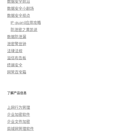
数据安全前沿
数据安全小剧场
数据安全视点
IP-guard应用攻略
防泄密之黄凯说
数据防泄漏
泄密警世钟
法律法规
溢信布告板
终端安全
网管百宝箱
了解产品信息
上网行为管理
企业加密软件
企业文件加密
局域网管理软件